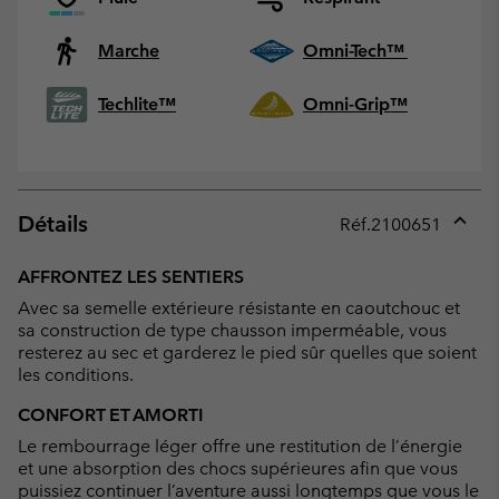
Marche
Omni-Tech™
Techlite™
Omni-Grip™
Détails
Réf.
2100651
Expan
or
AFFRONTEZ LES SENTIERS
collap
Avec sa semelle extérieure résistante en caoutchouc et
sectio
sa construction de type chausson imperméable, vous
resterez au sec et garderez le pied sûr quelles que soient
les conditions.
CONFORT ET AMORTI
Le rembourrage léger offre une restitution de l’énergie
et une absorption des chocs supérieures afin que vous
puissiez continuer l’aventure aussi longtemps que vous le