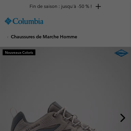
Fin de saison : jusqu'à -50 % !
SKIP
Columbia
TO
Sportswear
CONTENT
Chaussures de Marche Homme
SKIP
TO
MAIN
Nouveaux Coloris
NAV
SKIP
TO
SEARCH