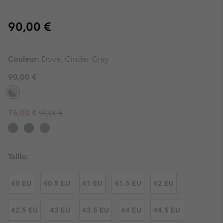
Regular price:
90,00 €
Couleur:
Dove, Cinder Grey
90,00 €
Regular price:
Sale price:
76,00 €
90,00 €
Taille:
40 EU
40.5 EU
41 EU
41.5 EU
42 EU
42.5 EU
43 EU
43.5 EU
44 EU
44.5 EU