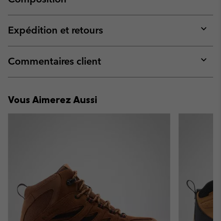
Expan
or
collap
Expédition et retours
sectio
Expan
or
collap
Commentaires client
sectio
Expan
or
collap
Vous Aimerez Aussi
sectio