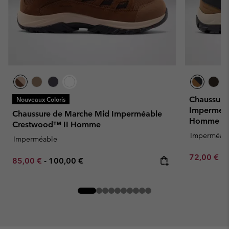
Chaussure
Nouveaux Coloris
Imperméab
Chaussure de Marche Mid Imperméable
Homme
Crestwood™ II Homme
Imperméab
Imperméable
Minimum sa
72,00 €
-
Minimum sale price:
Maximum price:
85,00 €
-
100,00 €