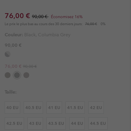
Sale price:
Regular price:
76,00 €
90,00 €
Économisez 16%
Le prix le plus bas au cours des 30 derniers jours:
76,00 €
0%
Couleur:
Black, Columbia Grey
90,00 €
Regular price:
Sale price:
76,00 €
90,00 €
Taille:
40 EU
40.5 EU
41 EU
41.5 EU
42 EU
42.5 EU
43 EU
43.5 EU
44 EU
44.5 EU