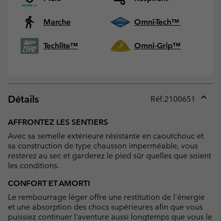
Marche
Omni-Tech™
Techlite™
Omni-Grip™
Détails
Réf.
2100651
Expan
or
AFFRONTEZ LES SENTIERS
collap
Avec sa semelle extérieure résistante en caoutchouc et
sectio
sa construction de type chausson imperméable, vous
resterez au sec et garderez le pied sûr quelles que soient
les conditions.
CONFORT ET AMORTI
Le rembourrage léger offre une restitution de l’énergie
et une absorption des chocs supérieures afin que vous
puissiez continuer l’aventure aussi longtemps que vous le