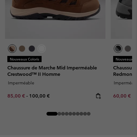
Nouveaux Coloris
Nouveaux Co
Chaussure de Marche Mid Imperméable
Chaussure
Crestwood™ II Homme
Redmond
Imperméable
Imperméab
Minimum sale price:
Maximum price:
Minimum sa
85,00 €
-
100,00 €
60,00 €
-