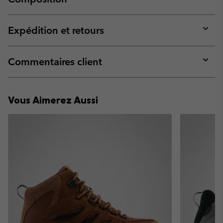
Expan
or
collap
Expédition et retours
sectio
Expan
or
collap
Commentaires client
sectio
Expan
or
collap
Vous Aimerez Aussi
sectio