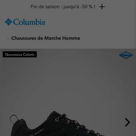
Fin de saison : jusqu'à -50 % !
SKIP
Columbia
TO
Sportswear
CONTENT
Chaussures de Marche Homme
SKIP
TO
MAIN
Nouveaux Coloris
NAV
SKIP
TO
SEARCH