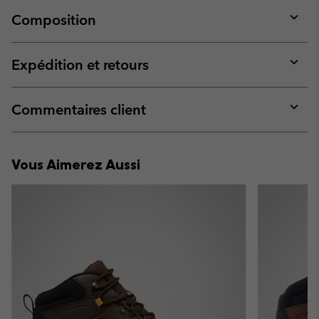
Composition
Expan
or
collap
Expédition et retours
sectio
Expan
or
collap
Commentaires client
sectio
Expan
or
collap
Vous Aimerez Aussi
sectio