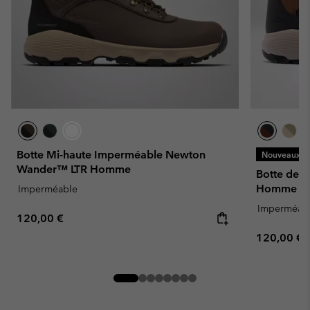
Botte Mi-haute Imperméable Newton
Nouveaux Co
Wander™ LTR Homme
Botte de 
Homme
Imperméable
Imperméab
Regular price:
120,00 €
Regular pr
120,00 €