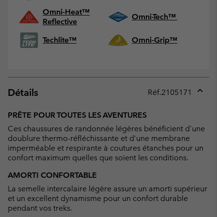
Omni-Heat™
Omni-Tech™
Reflective
Techlite™
Omni-Grip™
Détails
Réf.
2105171
Expan
or
PRÊTE POUR TOUTES LES AVENTURES
collap
Ces chaussures de randonnée légères bénéficient d’une
sectio
doublure thermo-réfléchissante et d’une membrane
imperméable et respirante à coutures étanches pour un
confort maximum quelles que soient les conditions.
AMORTI CONFORTABLE
La semelle intercalaire légère assure un amorti supérieur
et un excellent dynamisme pour un confort durable
pendant vos treks.