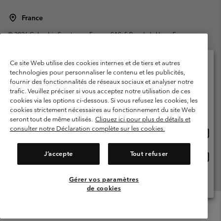
France
©
2026
Columbia Sportswear Europe SAS. 5 Rue de la Haye, Espace
Européen de l'entreprise 67300 Schiltigheim, France. Tous droits réservés.
Conditions d'utilisation
Conditions Générales de Vente
Ce site Web utilise des cookies internes et de tiers et autres
Garanties Légales
Politique de confidentialité
technologies pour personnaliser le contenu et les publicités,
fournir des fonctionnalités de réseaux sociaux et analyser notre
Veuillez sélectionner votre pays d’expédition et
Conditions d'utilisation - Membres
trafic. Veuillez préciser si vous acceptez notre utilisation de ces
votre langue
cookies via les options ci-dessous. Si vous refusez les cookies, les
Conditions D'utilisation - Contenu généré par l'utilisateur
Impressum
Achats en ligne disponibles
cookies strictement nécessaires au fonctionnement du site Web
Cookies
Public CBCR
seront tout de même utilisés.
Cliquez ici pour plus de détails et
consulter notre Déclaration complète sur les cookies.
Achat
United States
en
Service client: Lun - Sam de 9h à 13h et de 14h à 18h
(+)33159500000
ligne
J’accepte
Tout refuser
Achat
France
dispon
en
ligne
Gérer vos paramètres
Voir Tous Les Pays
dispon
de cookies
Menu
Rechercher
Connexion
Mini