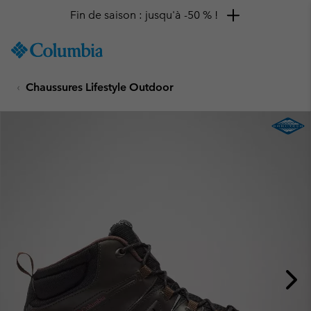
Fin de saison : jusqu'à -50 % !
SKIP
Columbia
TO
Sportswear
CONTENT
Chaussures Lifestyle Outdoor
SKIP
TO
MAIN
NAV
SKIP
TO
SEARCH