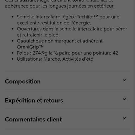
adhérence pour les longues journées en extérieur.
Semelle intercalaire légère Techlite™ pour une
excellente restitution de l’énergie.
Ouvertures dans la semelle intercalaire pour aérer
et rafraîchir le pied.
Caoutchouc non marquant et adhérent
OmniGrip™
Poids : 274.9g la ½ paire pour une pointure 42
Utilisations: Marche, Activités d'été
Composition
Expan
or
collap
Expédition et retours
sectio
Expan
or
collap
Commentaires client
sectio
Expan
or