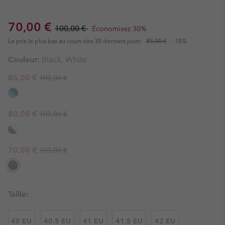
Sale price:
Regular price:
70,00 €
100,00 €
Économisez 30%
Le prix le plus bas au cours des 30 derniers jours:
85,00 €
-18%
Couleur:
Black, White
Regular price:
Sale price:
85,00 €
100,00 €
Regular price:
Sale price:
80,00 €
100,00 €
Regular price:
Sale price:
70,00 €
100,00 €
Taille:
40 EU
40.5 EU
41 EU
41.5 EU
42 EU