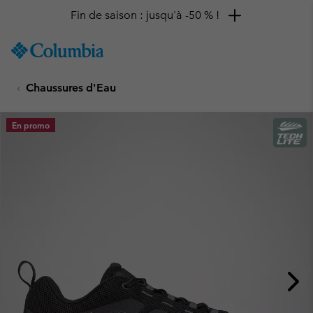
Fin de saison : jusqu'à -50 % !
SKIP
Columbia
TO
Sportswear
CONTENT
Chaussures d'Eau
SKIP
TO
MAIN
En promo
NAV
SKIP
TO
SEARCH