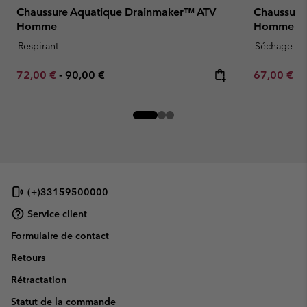
Chaussure Aquatique Drainmaker™ ATV
Chaussure
Homme
Homme
Respirant
Séchage ra
Minimum sale price:
Maximum price:
Minimum sa
72,00 €
-
90,00 €
67,00 €
-
(+)33159500000
Service client
Formulaire de contact
Retours
Rétractation
Statut de la commande