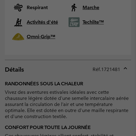
Respirant
Marche
Activités d'été
Techlite™
Omni-Grip™
Détails
Réf.
1721481
Expan
or
RANDONNÉES SOUS LA CHALEUR
collap
Vivez des aventures estivales idéales avec cette
sectio
chaussure légère dotée d’une semelle intercalaire aérée
assurant la circulation de l’air et une température
optimale. Elle est dotée en outre d’une maille respirante
et d’une construction textile.
CONFORT POUR TOUTE LA JOURNÉE
Ces chaussures légères allient confort, stabilité et