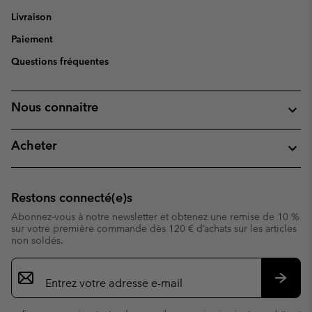
Livraison
Paiement
Questions fréquentes
Nous connaitre
Acheter
Restons connecté(e)s
Abonnez-vous à notre newsletter et obtenez une remise de 10 %
sur votre première commande dès 120 € d’achats sur les articles
non soldés.
Inscription
par
e-
S’abo
mail