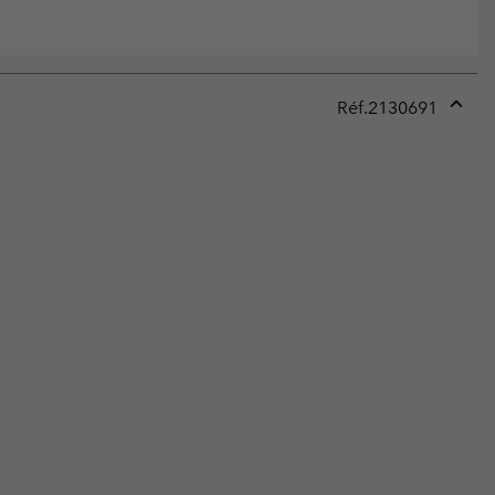
Réf.
2130691
Expan
or
collap
sectio