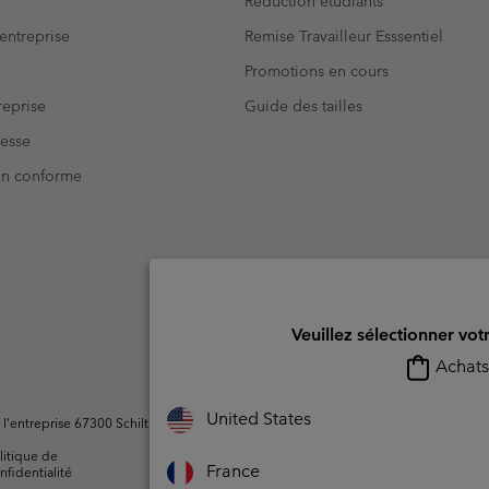
Réduction étudiants
entreprise
Remise Travailleur Esssentiel
Promotions en cours
eprise
Guide des tailles
resse
Non conforme
Veuillez sélectionner vot
Achats 
United States
ntreprise 67300 Schiltigheim, France. Tous droits réservés.
litique de
Conditions d'utilisation -
Conditions D'util
France
nfidentialité
Membres
l'utilisateur