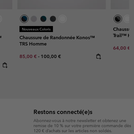
Chaussur
Nouveaux Coloris
Trail™ 
™
Chaussure de Randonnée Konos™
TRS Homme
Sale price
R
64,00 €
8
Minimum sale price:
Maximum price:
85,00 €
-
100,00 €
Restons connecté(e)s
Abonnez-vous à notre newsletter et obtenez une
remise de 10 % sur votre première commande dès
120 € d’achats sur les articles non soldés.