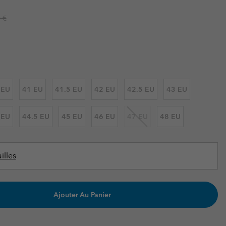
ours de cou
ours de cou
Guide Des Articles Imperméables
Guide Des Articles Imperméables
r price:
 €
i & d'hiver
i & d'Hiver
 grandes tailles
articles femme
articles homme
 EU
41 EU
41.5 EU
42 EU
42.5 EU
43 EU
 EU
44.5 EU
45 EU
46 EU
47 EU
48 EU
illes
Ajouter Au Panier