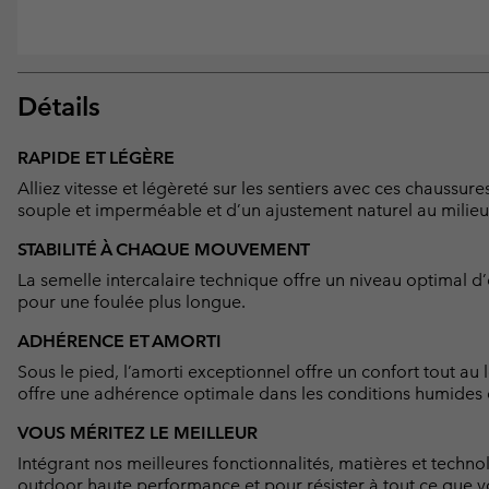
Détails
RAPIDE ET LÉGÈRE
Alliez vitesse et légèreté sur les sentiers avec ces chauss
souple et imperméable et d’un ajustement naturel au milieu
STABILITÉ À CHAQUE MOUVEMENT
La semelle intercalaire technique offre un niveau optimal d
pour une foulée plus longue.
ADHÉRENCE ET AMORTI
Sous le pied, l’amorti exceptionnel offre un confort tout au
offre une adhérence optimale dans les conditions humide
VOUS MÉRITEZ LE MEILLEUR
Intégrant nos meilleures fonctionnalités, matières et techno
outdoor haute performance et pour résister à tout ce que vo