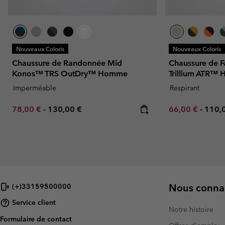
Nouveaux Coloris
Nouveaux Coloris
Chaussure de Randonnée Mid
Chaussure de F
Konos™ TRS OutDry™ Homme
Trillium ATR™
Imperméable
Respirant
Minimum sale price:
Maximum price:
Minimum sale p
Maxi
78,00 €
-
130,00 €
66,00 €
-
110,
Nous connai
(+)33159500000
Service client
Notre histoire
Formulaire de contact