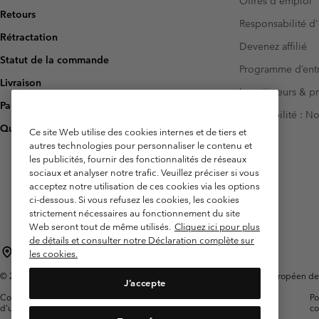
Offres d'emploi
Retours
Responsabilité d'
Rétractation
Devenez affilié
Statut de la commande
Programme d’entr
Livraison
Investisseurs & p
Paiement
Accessibilité : 
Questions fréquentes
Ce site Web utilise des cookies internes et de tiers et
autres technologies pour personnaliser le contenu et
les publicités, fournir des fonctionnalités de réseaux
sociaux et analyser notre trafic. Veuillez préciser si vous
acceptez notre utilisation de ces cookies via les options
ci-dessous. Si vous refusez les cookies, les cookies
strictement nécessaires au fonctionnement du site
Web seront tout de même utilisés.
Cliquez ici pour plus
de détails et consulter notre Déclaration complète sur
France
les cookies.
©
2026
Columbia Sportswear Europe SAS. 5 Rue de la Haye, Espace Européen de l'e
J’accepte
Conditions
Conditions Générales de
Garanties
Po
d'utilisation
Vente
Légales
co