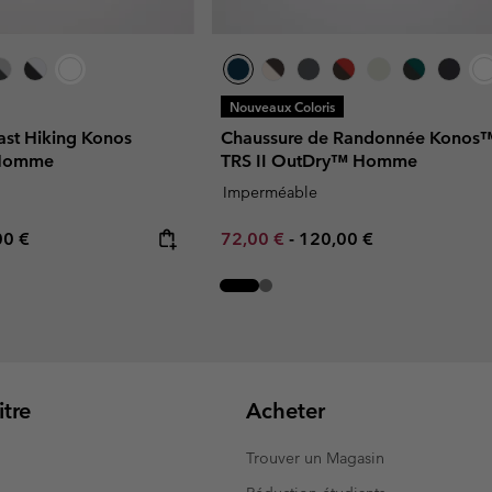
Nouveaux Coloris
ast Hiking Konos
Chaussure de Randonnée Konos
 Homme
TRS II OutDry™ Homme
Imperméable
rice:
mum price:
Minimum sale price:
Maximum price:
00 €
72,00 €
-
120,00 €
tre
Acheter
Trouver un Magasin