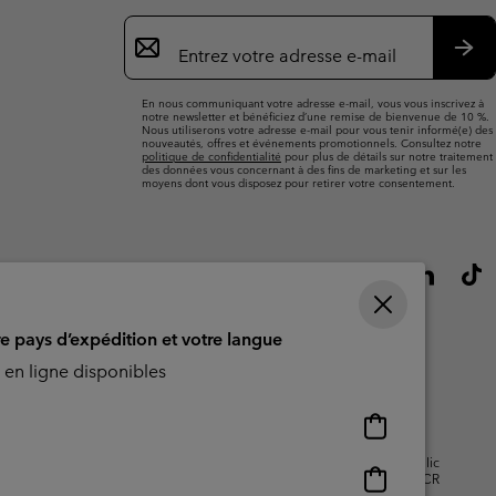
Inscription
par
e-
S’a
mail
En nous communiquant votre adresse e-mail, vous vous inscrivez à
notre newsletter et bénéficiez d’une remise de bienvenue de 10 %.
Nous utiliserons votre adresse e-mail pour vous tenir informé(e) des
nouveautés, offres et événements promotionnels. Consultez notre
politique de confidentialité
pour plus de détails sur notre traitement
des données vous concernant à des fins de marketing et sur les
moyens dont vous disposez pour retirer votre consentement.
re pays d’expédition et votre langue
en ligne disponibles
Achats
en
isation - Contenu généré par
Impressum
Cookies
Public
ligne
Achats
CBCR
disponibles