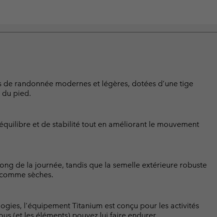
ures de randonnée modernes et légères, dotées d’une tige
 du pied.
’équilibre et de stabilité tout en améliorant le mouvement
 long de la journée, tandis que la semelle extérieure robuste
s comme sèches.
logies, l’équipement Titanium est conçu pour les activités
us (et les éléments) pouvez lui faire endurer.