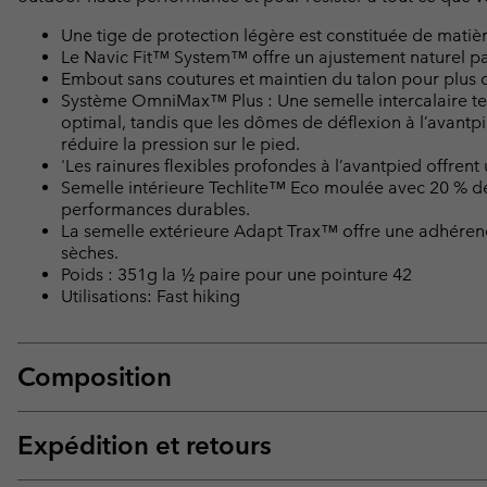
Une tige de protection légère est constituée de mat
Le Navic Fit™ System™ offre un ajustement naturel par
Embout sans coutures et maintien du talon pour plus de
Système OmniMax™ Plus : Une semelle intercalaire tec
optimal, tandis que les dômes de déflexion à l’avantpi
réduire la pression sur le pied.
'Les rainures flexibles profondes à l’avantpied offre
Semelle intérieure Techlite™ Eco moulée avec 20 % de
performances durables.
La semelle extérieure Adapt Trax™ offre une adhére
sèches.
Poids : 351g la ½ paire pour une pointure 42
Utilisations: Fast hiking
Composition
Expédition et retours