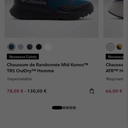
Nouveaux Coloris
Nouveaux Co
Chaussure de Randonnée Mid Konos™
Chaussure 
TRS OutDry™ Homme
ATR™ Ho
Imperméable
Respirant
Minimum sale price:
Maximum price:
Minimum sa
78,00 €
-
130,00 €
66,00 €
-