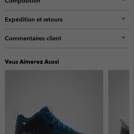
Composition
Expan
or
collap
Expédition et retours
sectio
Expan
or
collap
Commentaires client
sectio
Expan
or
collap
Vous Aimerez Aussi
sectio