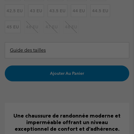
42.5 EU
43 EU
43.5 EU
44 EU
44.5 EU
45 EU
46 EU
47 EU
48 EU
Guide des tailles
Ajouter Au Panier
Une chaussure de randonnée moderne et
imperméable offrant un niveau
exceptionnel de confort et d’adhérence.