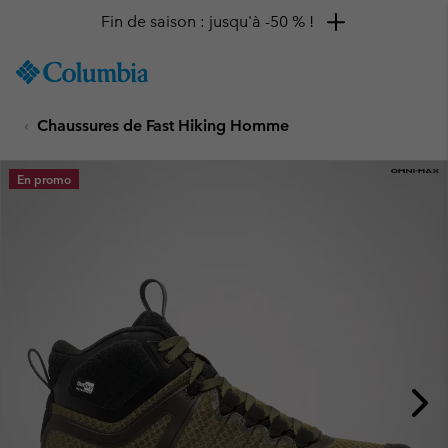
Fin de saison : jusqu'à -50 % !
SKIP
Columbia
TO
Sportswear
CONTENT
Chaussures de Fast Hiking Homme
SKIP
TO
MAIN
En promo
NAV
SKIP
TO
SEARCH