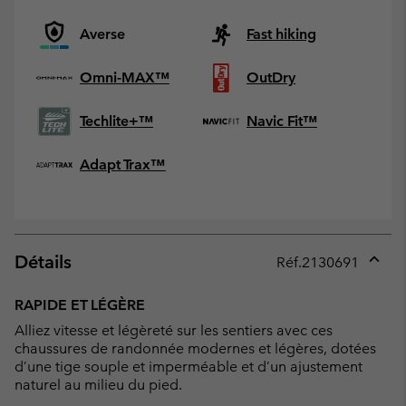
Averse
Fast hiking
Omni-MAX™
OutDry
Techlite+™
Navic Fit™
Adapt Trax™
Détails
Réf.
2130691
Expan
or
RAPIDE ET LÉGÈRE
collap
Alliez vitesse et légèreté sur les sentiers avec ces
sectio
chaussures de randonnée modernes et légères, dotées
d’une tige souple et imperméable et d’un ajustement
naturel au milieu du pied.