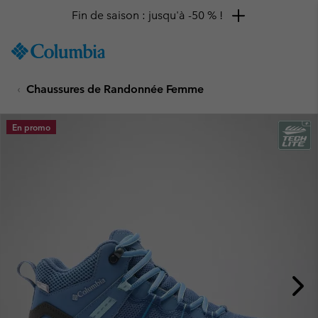
Fin de saison : jusqu'à -50 % !
SKIP
Columbia
TO
Sportswear
CONTENT
Chaussures de Randonnée Femme
SKIP
TO
MAIN
En promo
NAV
SKIP
TO
SEARCH