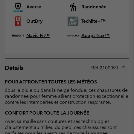
Averse
Randonnée
OutDry
Techlite+™
Navic Fit™
Adapt Trax™
Détails
Réf.
2100091
Expan
or
POUR AFFRONTER TOUTES LES MÉTÉOS
collap
Sous la pluie ou dans la neige fondue, ces chaussures de
sectio
randonnée pour femme allient protection exceptionnelle
contre les intempéries et construction respirante.
CONFORT POUR TOUTE LA JOURNÉE
Avec sa maille sans coutures et ses technologies
d’ajustement au milieu du pied, ces chaussures sont
parfaites pour les aventures de toute la journée.