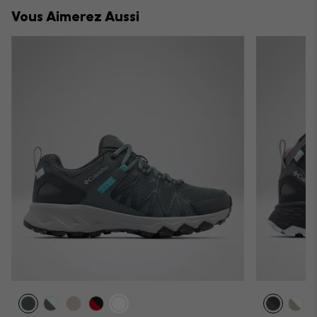
collap
Vous Aimerez Aussi
sectio