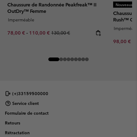
Chaussure de Randonnée Peakfreak™ II
Nouveaux Co
OutDry™ Femme
Chaussure
Rush™ Ou
Imperméable
Imperméab
Minimum sale price:
Maximum sale price:
Regular price:
78,00 €
-
110,00 €
130,00 €
Minimum sa
98,00 €
-
(+)33159500000
Service client
Formulaire de contact
Retours
Rétractation