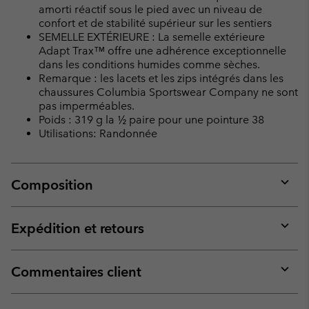
amorti réactif sous le pied avec un niveau de
confort et de stabilité supérieur sur les sentiers
SEMELLE EXTÉRIEURE : La semelle extérieure
Adapt Trax™ offre une adhérence exceptionnelle
dans les conditions humides comme sèches.
Remarque : les lacets et les zips intégrés dans les
chaussures Columbia Sportswear Company ne sont
pas imperméables.
Poids : 319 g la ½ paire pour une pointure 38
Utilisations: Randonnée
Composition
Expan
or
collap
Expédition et retours
sectio
Expan
or
collap
Commentaires client
sectio
Expan
or