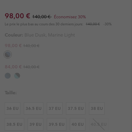
Sale price:
Regular price:
98,00 €
140,00 €
Économisez 30%
Le prix le plus bas au cours des 30 derniers jours:
140,00 €
-30%
Couleur:
Blue Dusk, Marine Light
Regular price:
Sale price:
98,00 €
140,00 €
Regular price:
Sale price:
84,00 €
140,00 €
Taille:
36 EU
36.5 EU
37 EU
37.5 EU
38 EU
38.5 EU
39 EU
39.5 EU
40 EU
40.5 EU