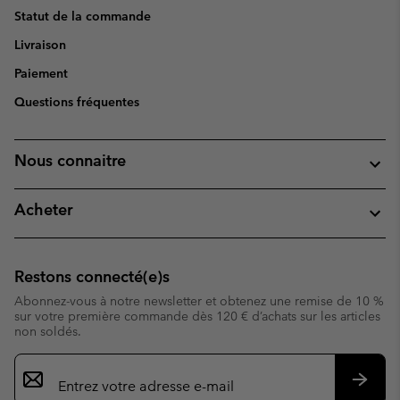
Statut de la commande
Livraison
Paiement
Questions fréquentes
Nous connaitre
Acheter
Restons connecté(e)s
Abonnez-vous à notre newsletter et obtenez une remise de 10 %
sur votre première commande dès 120 € d’achats sur les articles
non soldés.
Inscription
par
e-
S’abo