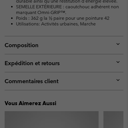
durable ainsi qu'une restitution d'énergie élevée.
SEMELLE EXTÉRIEURE : caoutchouc adhérent non
marquant Omni-GRIP™.
Poids : 362 g la ½ paire pour une pointure 42
Utilisations: Activités urbaines, Marche
Composition
Expan
or
collap
Expédition et retours
sectio
Expan
or
collap
Commentaires client
sectio
Expan
or
collap
Vous Aimerez Aussi
sectio