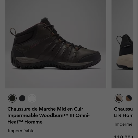
Chaussure de Marche Mid en Cuir
Chaussure
Imperméable Woodburn™ III Omni-
LTR Homm
Heat™ Homme
Imperméab
Imperméable
Regular pr
110,00 €