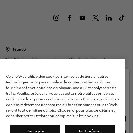
France
©
2026
Columbia Sportswear Europe SAS. 5 Rue de la Haye, Espace
Européen de l'entreprise 67300 Schiltigheim, France. Tous droits réservés.
Conditions d'utilisation
Conditions Générales de Vente
Ce site Web utilise des cookies internes et de tiers et autres
Garanties Légales
Politique de confidentialité
technologies pour personnaliser le contenu et les publicités,
fournir des fonctionnalités de réseaux sociaux et analyser notre
Veuillez sélectionner votre pays d’expédition et
Conditions d'utilisation - Membres
trafic. Veuillez préciser si vous acceptez notre utilisation de ces
votre langue
cookies via les options ci-dessous. Si vous refusez les cookies, les
Conditions D'utilisation - Contenu généré par l'utilisateur
Impressum
Achats en ligne disponibles
cookies strictement nécessaires au fonctionnement du site Web
Cookies
Public CBCR
seront tout de même utilisés.
Cliquez ici pour plus de détails et
consulter notre Déclaration complète sur les cookies.
Achat
United States
en
Service client: Lun - Sam de 9h à 13h et de 14h à 18h
(+)33159500000
ligne
J’accepte
Tout refuser
Achat
France