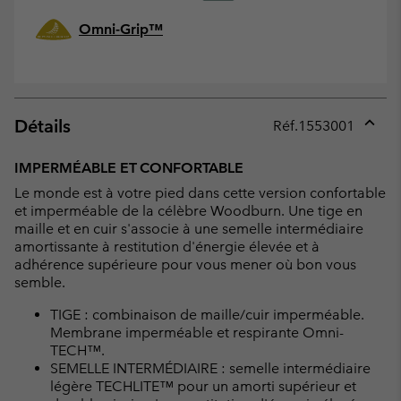
Omni-Grip™
Détails
Réf.
1553001
Expan
or
IMPERMÉABLE ET CONFORTABLE
collap
Le monde est à votre pied dans cette version confortable
sectio
et imperméable de la célèbre Woodburn. Une tige en
maille et en cuir s'associe à une semelle intermédiaire
amortissante à restitution d'énergie élevée et à
adhérence supérieure pour vous mener où bon vous
semble.
TIGE : combinaison de maille/cuir imperméable.
Membrane imperméable et respirante Omni-
TECH™.
SEMELLE INTERMÉDIAIRE : semelle intermédiaire
légère TECHLITE™ pour un amorti supérieur et