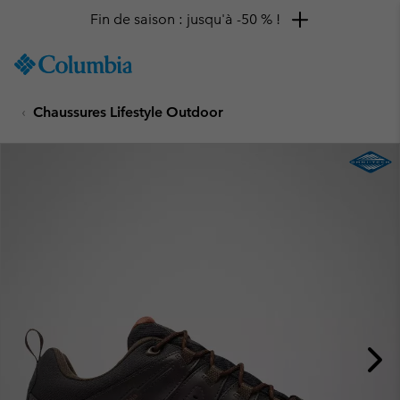
Fin de saison : jusqu'à -50 % !
SKIP
Columbia
TO
Sportswear
CONTENT
Chaussures Lifestyle Outdoor
SKIP
TO
MAIN
NAV
SKIP
TO
SEARCH