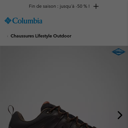
Fin de saison : jusqu'à -50 % !
SKIP
Columbia
TO
Sportswear
CONTENT
Chaussures Lifestyle Outdoor
SKIP
TO
MAIN
NAV
SKIP
TO
SEARCH