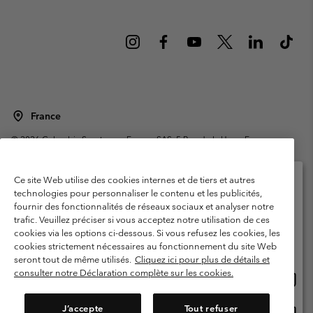
France
©
2026
Columbia Sportswear Europe SAS. 5 Rue de la Haye, Espace
Européen de l'entreprise 67300 Schiltigheim, France. Tous droits réservés.
Conditions d'utilisation
Conditions Générales de Vente
Ce site Web utilise des cookies internes et de tiers et autres
Garanties Légales
Politique de confidentialité
technologies pour personnaliser le contenu et les publicités,
fournir des fonctionnalités de réseaux sociaux et analyser notre
Veuillez sélectionner votre pays d’expédition et
Conditions d'utilisation - Membres
trafic. Veuillez préciser si vous acceptez notre utilisation de ces
votre langue
cookies via les options ci-dessous. Si vous refusez les cookies, les
Conditions D'utilisation - Contenu généré par l'utilisateur
Impressum
Achats en ligne disponibles
cookies strictement nécessaires au fonctionnement du site Web
Cookies
Public CBCR
seront tout de même utilisés.
Cliquez ici pour plus de détails et
consulter notre Déclaration complète sur les cookies.
Achat
United States
en
Service client: Lun - Sam de 9h à 13h et de 14h à 18h
(+)33159500000
ligne
J’accepte
Tout refuser
Achat
France