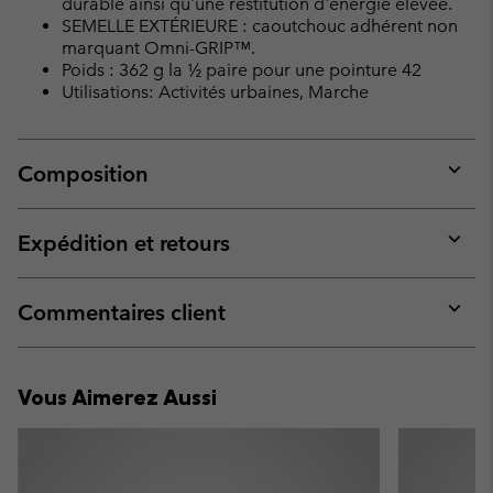
durable ainsi qu'une restitution d'énergie élevée.
SEMELLE EXTÉRIEURE : caoutchouc adhérent non
marquant Omni-GRIP™.
Poids : 362 g la ½ paire pour une pointure 42
Utilisations: Activités urbaines, Marche
Composition
Expan
or
collap
Expédition et retours
sectio
Expan
or
collap
Commentaires client
sectio
Expan
or
collap
Vous Aimerez Aussi
sectio