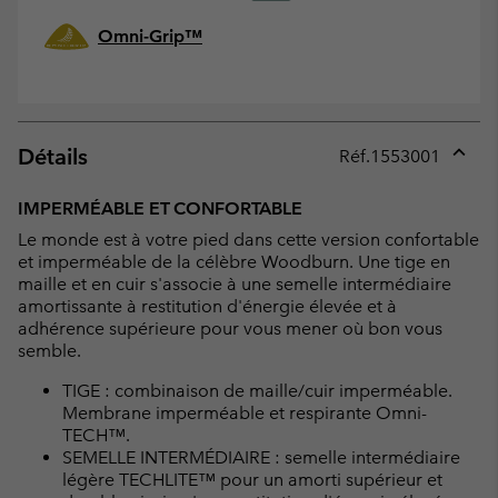
Omni-Grip™
Détails
Réf.
1553001
Expan
or
IMPERMÉABLE ET CONFORTABLE
collap
Le monde est à votre pied dans cette version confortable
sectio
et imperméable de la célèbre Woodburn. Une tige en
maille et en cuir s'associe à une semelle intermédiaire
amortissante à restitution d'énergie élevée et à
adhérence supérieure pour vous mener où bon vous
semble.
TIGE : combinaison de maille/cuir imperméable.
Membrane imperméable et respirante Omni-
TECH™.
SEMELLE INTERMÉDIAIRE : semelle intermédiaire
légère TECHLITE™ pour un amorti supérieur et