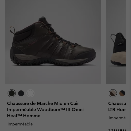
Chaussure de Marche Mid en Cuir
Chaussure
Imperméable Woodburn™ III Omni-
LTR Homm
Heat™ Homme
Imperméab
Imperméable
Regular pr
110,00 €