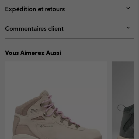
or
collap
Expédition et retours
sectio
Expan
or
collap
Commentaires client
sectio
Expan
or
collap
Vous Aimerez Aussi
sectio