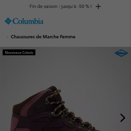
Fin de saison : jusqu'à -50 % !
SKIP
Columbia
TO
Sportswear
CONTENT
Chaussures de Marche Femme
SKIP
TO
MAIN
Nouveaux Coloris
NAV
SKIP
TO
SEARCH