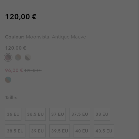
Regular price:
120,00 €
Couleur:
Moonvista, Antique Mauve
120,00 €
Regular price:
Sale price:
96,00 €
120,00 €
Taille:
36 EU
36.5 EU
37 EU
37.5 EU
38 EU
38.5 EU
39 EU
39.5 EU
40 EU
40.5 EU