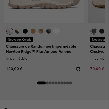
Nouveaux Coloris
Nouveaux Co
Chaussure de Randonnée Imperméable
Chaussure
Newton Ridge™ Plus Amped Femme
Crestwoo
Imperméable
Imperméab
Regular price:
Minimum sa
120,00 €
70,00 €
-