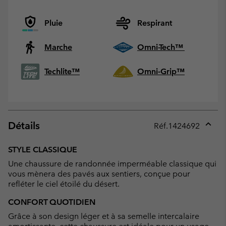
Pluie
Respirant
Marche
Omni-Tech™
Techlite™
Omni-Grip™
Détails
Réf.
1424692
Expan
or
STYLE CLASSIQUE
collap
Une chaussure de randonnée imperméable classique qui
sectio
vous mènera des pavés aux sentiers, conçue pour
refléter le ciel étoilé du désert.
CONFORT QUOTIDIEN
Grâce à son design léger et à sa semelle intercalaire