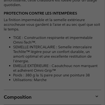
amortissante, cette chaussure est idéale pour un usage
quotidien.
PROTECTION CONTRE LES INTEMPÉRIES
La finition imperméable et la semelle extérieure
accrocheuse vous gardent à l’aise et au sec quel que soit
le temps.
TIGE : Construction respirante et imperméable
Omni-Tech™.
SEMELLE INTERCALAIRE : Semelle intercalaire
Techlite™ légère pour un confort durable, un
amorti optimal et une excellente restitution de
l’énergie.
EMELLE EXTÉRIEURE : Caoutchouc non marquant
et adhérent Omni-Grip™
Poids : 380 g la ½ paire pour une pointure 38
Utilisations: Marche
Composition
Expan