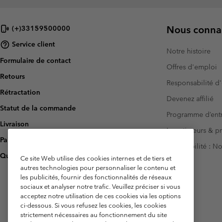
Nous connai
(+)33159500000
Service client
Notre histoire
Formulaire de contact
Offres d'emploi
Retours
Responsabilité d'
Rétractation
Devenez affilié
Statut de la commande
Programme d’entr
Livraison
Investisseurs & p
Paiement
Accessibilité : 
Questions fréquentes
Ce site Web utilise des cookies internes et de tiers et
autres technologies pour personnaliser le contenu et
les publicités, fournir des fonctionnalités de réseaux
sociaux et analyser notre trafic. Veuillez préciser si vous
acceptez notre utilisation de ces cookies via les options
ci-dessous. Si vous refusez les cookies, les cookies
strictement nécessaires au fonctionnement du site