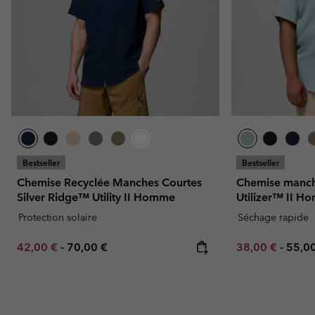
Bestseller
Bestseller
Chemise Recyclée Manches Courtes
Chemise manch
Silver Ridge™ Utility II Homme
Utilizer™ II Ho
Protection solaire
Séchage rapide
Minimum sale price:
Maximum price:
Minimum sale p
Maxi
42,00 €
-
70,00 €
38,00 €
-
55,0