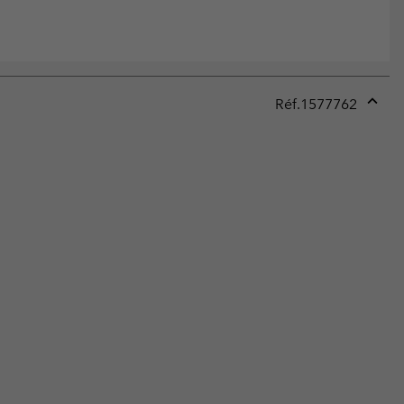
Réf.
1577762
Expan
or
collap
sectio