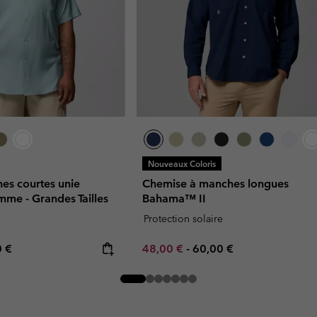
Nouveaux Coloris
es courtes unie
Chemise à manches longues
mme - Grandes Tailles
Bahama™ II
Protection solaire
rice:
mum price:
Minimum sale price:
Maximum price:
0 €
48,00 €
-
60,00 €