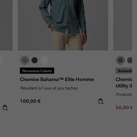
Nouveaux Coloris
Bestseller
Chemise Bahama™ Elite Homme
Chemise 
Utility I
Résistant à l'eau et aux taches
Protection
Regular price:
100,00 €
Minimum s
56,00 €