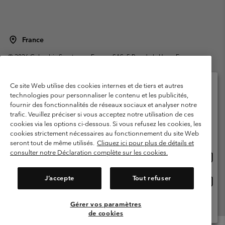
France
©
2026
Columbia Sportswear Europe SAS. 5 Rue de la Haye, Espace
Européen de l'entreprise 67300 Schiltigheim, France. Tous droits réservés.
Conditions d'utilisation
Conditions Générales de Vente
Ce site Web utilise des cookies internes et de tiers et autres
Garanties Légales
Politique de confidentialité
technologies pour personnaliser le contenu et les publicités,
fournir des fonctionnalités de réseaux sociaux et analyser notre
Veuillez sélectionner votre pays d’expédition et
Conditions d'utilisation - Membres
trafic. Veuillez préciser si vous acceptez notre utilisation de ces
votre langue
cookies via les options ci-dessous. Si vous refusez les cookies, les
Conditions D'utilisation - Contenu généré par l'utilisateur
Impressum
Achats en ligne disponibles
cookies strictement nécessaires au fonctionnement du site Web
Cookies
Public CBCR
seront tout de même utilisés.
Cliquez ici pour plus de détails et
consulter notre Déclaration complète sur les cookies.
Achat
United States
en
Service client: Lun - Sam de 9h à 13h et de 14h à 18h
(+)33159500000
ligne
J’accepte
Tout refuser
Achat
France
dispon
en
ligne
Gérer vos paramètres
Voir Tous Les Pays
dispon
de cookies