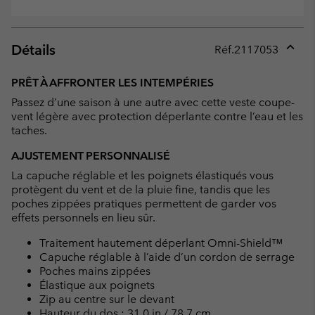
Détails
Réf.
2117053
Expan
or
PRÊT À AFFRONTER LES INTEMPÉRIES
collap
Passez d’une saison à une autre avec cette veste coupe-
sectio
vent légère avec protection déperlante contre l’eau et les
taches.
AJUSTEMENT PERSONNALISÉ
La capuche réglable et les poignets élastiqués vous
protègent du vent et de la pluie fine, tandis que les
poches zippées pratiques permettent de garder vos
effets personnels en lieu sûr.
Traitement hautement déperlant Omni-Shield™
Capuche réglable à l’aide d’un cordon de serrage
Poches mains zippées
Élastique aux poignets
Zip au centre sur le devant
Hauteur du dos : 31.0 in / 78.7 cm