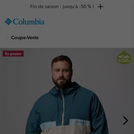
Fin de saison : jusqu'à -50 % !
SKIP
Columbia
TO
Sportswear
CONTENT
Coupe-Vents
SKIP
TO
MAIN
En promo
NAV
SKIP
TO
SEARCH