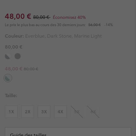
Sale price:
Regular price:
48,00 €
80,00 €
Économisez 40%
Le prix le plus bas au cours des 30 derniers jours:
56,00 €
-14%
Couleur:
Everblue, Dark Stone, Marine Light
80,00 €
Regular price:
Sale price:
48,00 €
80,00 €
Taille:
1X
2X
3X
4X
5X
6X
Guide des tailles