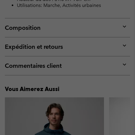
Utilisations: Marche, Activités urbaines
Composition
Expan
or
collap
Expédition et retours
sectio
Expan
or
collap
Commentaires client
sectio
Expan
or
collap
Vous Aimerez Aussi
sectio