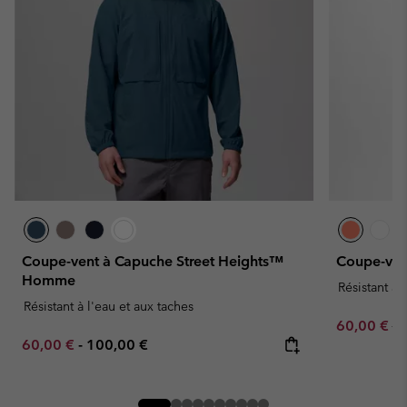
Coupe-vent à Capuche Street Heights™
Coupe-ven
Homme
Résistant à 
Résistant à l'eau et aux taches
Sale price:
Re
60,00 €
12
Minimum sale price:
Maximum price:
60,00 €
-
100,00 €