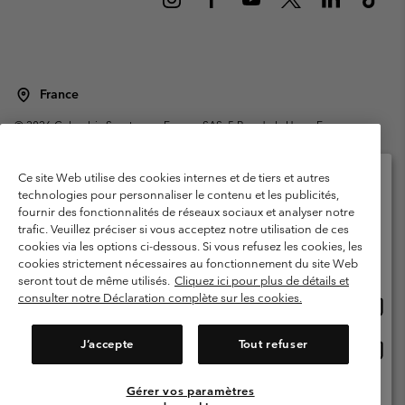
France
©
2026
Columbia Sportswear Europe SAS. 5 Rue de la Haye, Espace
Européen de l'entreprise 67300 Schiltigheim, France. Tous droits réservés.
Conditions d'utilisation
Conditions Générales de Vente
Ce site Web utilise des cookies internes et de tiers et autres
Garanties Légales
Politique de confidentialité
technologies pour personnaliser le contenu et les publicités,
fournir des fonctionnalités de réseaux sociaux et analyser notre
Veuillez sélectionner votre pays d’expédition et
Conditions d'utilisation - Membres
trafic. Veuillez préciser si vous acceptez notre utilisation de ces
votre langue
cookies via les options ci-dessous. Si vous refusez les cookies, les
Conditions D'utilisation - Contenu généré par l'utilisateur
Impressum
Achats en ligne disponibles
cookies strictement nécessaires au fonctionnement du site Web
Cookies
Public CBCR
seront tout de même utilisés.
Cliquez ici pour plus de détails et
consulter notre Déclaration complète sur les cookies.
Achat
United States
en
Service client: Lun - Sam de 9h à 13h et de 14h à 18h
(+)33159500000
ligne
J’accepte
Tout refuser
Achat
France
dispon
en
ligne
Gérer vos paramètres
Voir Tous Les Pays
dispon