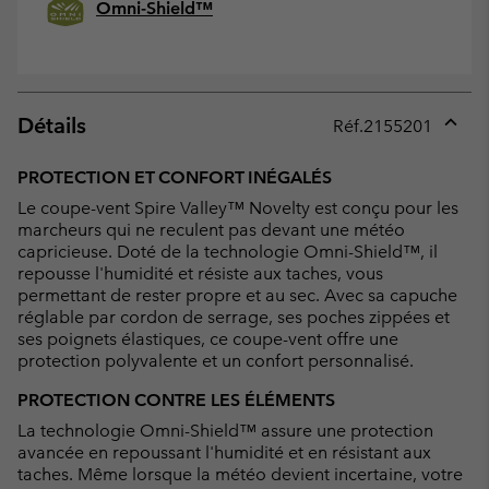
Omni-Shield™
Détails
Réf.
2155201
Expan
or
PROTECTION ET CONFORT INÉGALÉS
collap
Le coupe-vent Spire Valley™ Novelty est conçu pour les
sectio
marcheurs qui ne reculent pas devant une météo
capricieuse. Doté de la technologie Omni-Shield™, il
repousse l'humidité et résiste aux taches, vous
permettant de rester propre et au sec. Avec sa capuche
réglable par cordon de serrage, ses poches zippées et
ses poignets élastiques, ce coupe-vent offre une
protection polyvalente et un confort personnalisé.
PROTECTION CONTRE LES ÉLÉMENTS
La technologie Omni-Shield™ assure une protection
avancée en repoussant l'humidité et en résistant aux
taches. Même lorsque la météo devient incertaine, votre