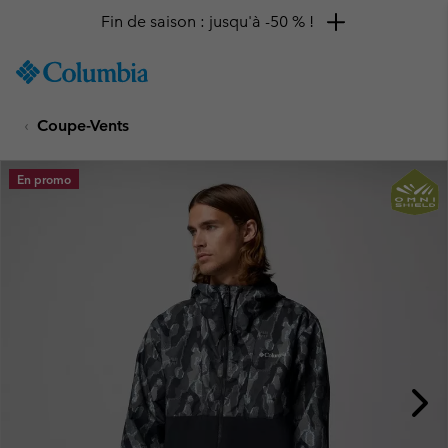
Fin de saison : jusqu'à -50 % !
SKIP
Columbia
TO
Sportswear
CONTENT
Coupe-Vents
SKIP
TO
MAIN
En promo
NAV
SKIP
TO
SEARCH