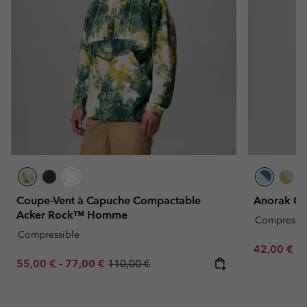
Coupe-Vent à Capuche Compactable
Anorak C
Acker Rock™ Homme
Compressib
Compressible
Minimum sa
42,00 €
-
Minimum sale price:
Maximum sale price:
Regular price:
55,00 €
-
77,00 €
110,00 €