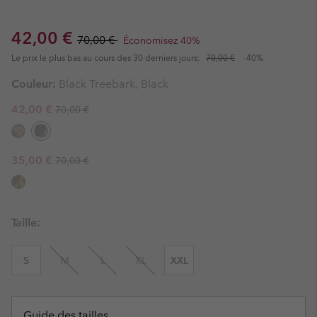
Sale price:
Regular price:
42,00 €
70,00 €
Économisez 40%
Le prix le plus bas au cours des 30 derniers jours:
70,00 €
-40%
Couleur:
Black Treebark, Black
Regular price:
Sale price:
42,00 €
70,00 €
Regular price:
Sale price:
35,00 €
70,00 €
Taille:
S
M
L
XL
XXL
Guide des tailles