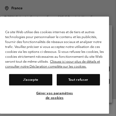
France
©
2026
Columbia Sportswear Europe SAS. 5 Rue de la Haye, Espace
Européen de l'entreprise 67300 Schiltigheim, France. Tous droits réservés.
Conditions d'utilisation
Conditions Générales de Vente
Ce site Web utilise des cookies internes et de tiers et autres
Garanties Légales
Politique de confidentialité
technologies pour personnaliser le contenu et les publicités,
fournir des fonctionnalités de réseaux sociaux et analyser notre
Veuillez sélectionner votre pays d’expédition et
Conditions d'utilisation - Membres
trafic. Veuillez préciser si vous acceptez notre utilisation de ces
votre langue
cookies via les options ci-dessous. Si vous refusez les cookies, les
Conditions D'utilisation - Contenu généré par l'utilisateur
Impressum
Achats en ligne disponibles
cookies strictement nécessaires au fonctionnement du site Web
Cookies
Public CBCR
seront tout de même utilisés.
Cliquez ici pour plus de détails et
consulter notre Déclaration complète sur les cookies.
Achat
United States
en
Service client: Lun - Sam de 9h à 13h et de 14h à 18h
(+)33159500000
ligne
J’accepte
Tout refuser
Achat
France
dispon
en
ligne
Gérer vos paramètres
Voir Tous Les Pays
dispon
de cookies
Menu
Rechercher
Connexion
Mini