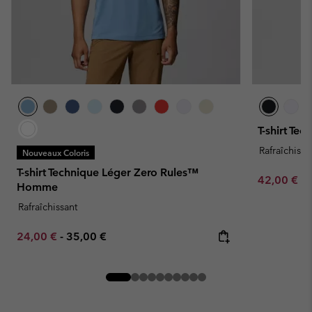
T-shirt Te
Rafraîchissa
Nouveaux Coloris
T-shirt Technique Léger Zero Rules™
Minimum sa
42,00 €
-
Homme
Rafraîchissant
Minimum sale price:
Maximum price:
24,00 €
-
35,00 €