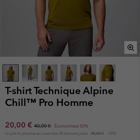
T-shirt Technique Alpine
Chill™ Pro Homme
Sale price:
Regular price:
20,00 €
40,00 €
Économisez 50%
Le prix le plus bas au cours des 30 derniers jours:
40,00 €
-50%