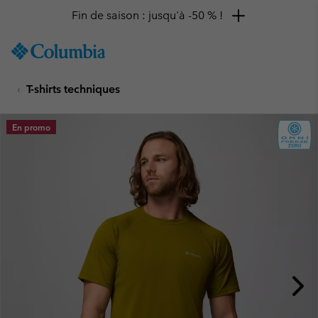
Fin de saison : jusqu'à -50 % !
SKIP
Columbia
TO
Sportswear
CONTENT
T-shirts techniques
SKIP
TO
MAIN
En promo
NAV
SKIP
TO
SEARCH