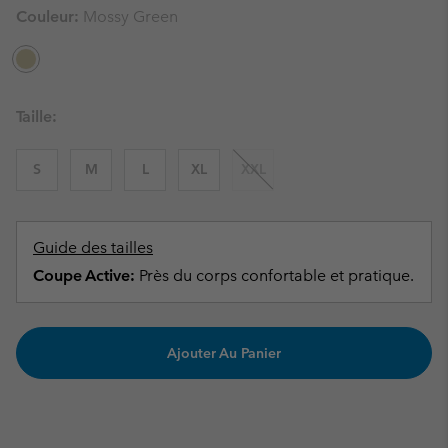
Couleur:
Mossy Green
Taille:
S
M
L
XL
XXL
Guide des tailles
Coupe Active:
Près du corps confortable et pratique.
Ajouter Au Panier