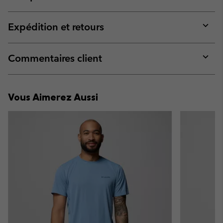
Expan
or
collap
Expédition et retours
sectio
Expan
or
collap
Commentaires client
sectio
Expan
or
collap
Vous Aimerez Aussi
sectio