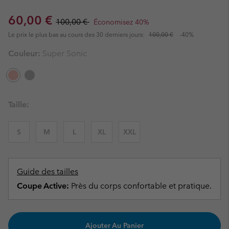
Sale price:
Regular price:
60,00 €
100,00 €
Économisez 40%
Le prix le plus bas au cours des 30 derniers jours:
100,00 €
-40%
Couleur:
Super Sonic
Taille:
S
M
L
XL
XXL
Guide des tailles
Coupe Active:
Près du corps confortable et pratique.
Ajouter Au Panier