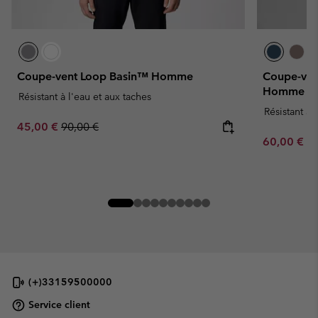
Coupe-vent Loop Basin™ Homme
Coupe-ven
Homme
Résistant à l'eau et aux taches
Résistant à 
Sale price:
Regular price:
45,00 €
90,00 €
Minimum sa
60,00 €
-
(+)33159500000
Service client