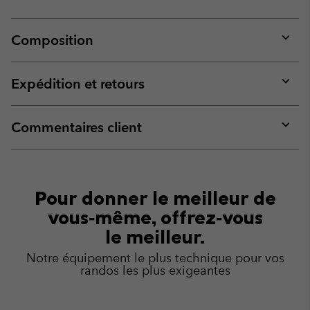
Composition
Expan
or
collap
Expédition et retours
sectio
Expan
or
collap
Commentaires client
sectio
Expan
or
collap
sectio
Pour donner le meilleur de
vous‑même, offrez‑vous
le meilleur.
Notre équipement le plus technique pour vos
randos les plus exigeantes