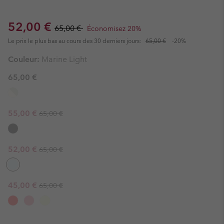
Sale price:
Regular price:
52,00 €
65,00 €
Économisez 20%
Le prix le plus bas au cours des 30 derniers jours:
65,00 €
-20%
Couleur:
Marine Light
65,00 €
Regular price:
Sale price:
55,00 €
65,00 €
Regular price:
Sale price:
52,00 €
65,00 €
Regular price:
Sale price:
45,00 €
65,00 €