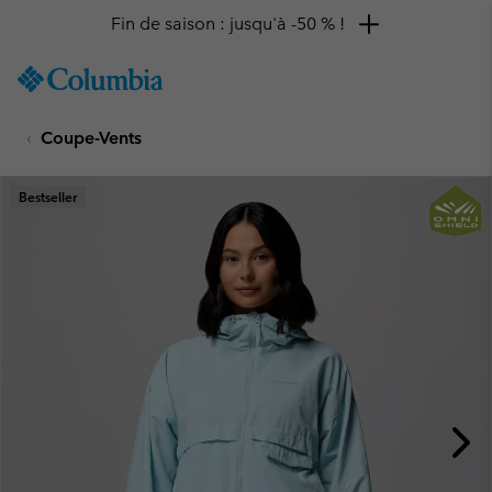
Fin de saison : jusqu'à -50 % !
SKIP
Columbia
TO
Sportswear
CONTENT
Coupe-Vents
SKIP
TO
MAIN
Bestseller
NAV
SKIP
TO
SEARCH