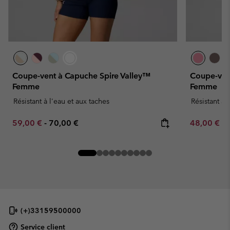
Coupe-vent à Capuche Spire Valley™
Coupe-ven
Femme
Femme
Résistant à l'eau et aux taches
Résistant à 
Minimum sale price:
Maximum price:
Minimum sa
59,00 €
-
70,00 €
48,00 €
-
(+)33159500000
Service client