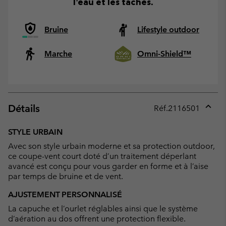
l’eau et les taches.
Bruine
Lifestyle outdoor
Marche
Omni-Shield™
Détails
Réf.
2116501
Expan
or
STYLE URBAIN
collap
Avec son style urbain moderne et sa protection outdoor,
sectio
ce coupe-vent court doté d’un traitement déperlant
avancé est conçu pour vous garder en forme et à l’aise
par temps de bruine et de vent.
AJUSTEMENT PERSONNALISÉ
La capuche et l’ourlet réglables ainsi que le système
d’aération au dos offrent une protection flexible.