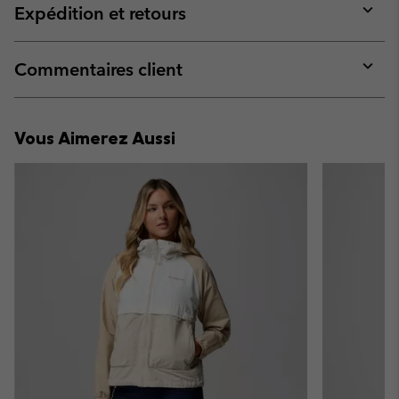
collap
Expédition et retours
sectio
Expan
or
collap
Commentaires client
sectio
Expan
or
collap
Vous Aimerez Aussi
sectio