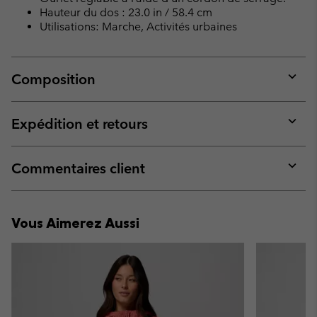
Hauteur du dos : 23.0 in / 58.4 cm
Utilisations: Marche, Activités urbaines
Composition
Expan
or
collap
Expédition et retours
sectio
Expan
or
collap
Commentaires client
sectio
Expan
or
collap
Vous Aimerez Aussi
sectio