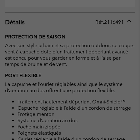
Détails
Réf.
2116491
Expan
or
PROTECTION DE SAISON
collap
Avec son style urbain et sa protection outdoor, ce coupe-
sectio
vent à capuche doté d’un traitement déperlant avancé
est conçu pour vous garder en forme et à l’aise par
temps de bruine et de vent.
PORT FLEXIBLE
La capuche et l’ourlet réglables ainsi que le système
d’aération au dos offrent une protection flexible.
Traitement hautement déperlant Omni-Shield™
Capuche réglable à l’aide d’un cordon de serrage
Protège-menton
Système d’aération au dos
Poche main zippée
Poignets élastiqués
Ourlet réglable à l’aide d’un cordon de serrage.