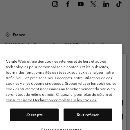
France
©
2026
Columbia Sportswear Europe SAS. 5 Rue de la Haye, Espace
Européen de l'entreprise 67300 Schiltigheim, France. Tous droits réservés.
Conditions d'utilisation
Conditions Générales de Vente
Ce site Web utilise des cookies internes et de tiers et autres
Garanties Légales
Politique de confidentialité
technologies pour personnaliser le contenu et les publicités,
fournir des fonctionnalités de réseaux sociaux et analyser notre
Veuillez sélectionner votre pays d’expédition et
Conditions d'utilisation - Membres
trafic. Veuillez préciser si vous acceptez notre utilisation de ces
votre langue
cookies via les options ci-dessous. Si vous refusez les cookies, les
Conditions D'utilisation - Contenu généré par l'utilisateur
Impressum
Achats en ligne disponibles
cookies strictement nécessaires au fonctionnement du site Web
Cookies
Public CBCR
seront tout de même utilisés.
Cliquez ici pour plus de détails et
consulter notre Déclaration complète sur les cookies.
Achat
United States
en
Service client: Lun - Sam de 9h à 13h et de 14h à 18h
(+)33159500000
ligne
J’accepte
Tout refuser
Achat
France
dispon
en
ligne
Gérer vos paramètres