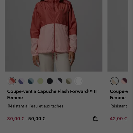
Coupe-vent à Capuche Flash Forward™ II
Coupe-ven
Femme
Femme
Résistant à l'eau et aux taches
Résistant à 
Minimum sale price:
Maximum price:
Minimum sa
30,00 €
-
50,00 €
42,00 €
-