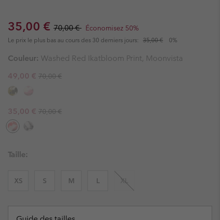
Sale price:
Regular price:
35,00 €
70,00 €
Économisez 50%
Le prix le plus bas au cours des 30 derniers jours:
35,00 €
0%
Couleur:
Washed Red Ikatbloom Print, Moonvista
Regular price:
Sale price:
49,00 €
70,00 €
Regular price:
Sale price:
35,00 €
70,00 €
Taille:
XS
S
M
L
XL
Guide des tailles