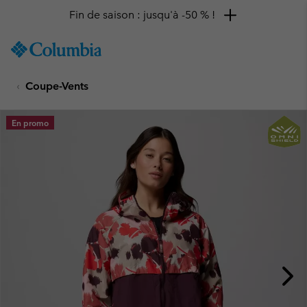
Fin de saison : jusqu'à -50 % !
SKIP
Columbia
TO
Sportswear
CONTENT
Coupe-Vents
SKIP
TO
MAIN
En promo
NAV
SKIP
TO
SEARCH