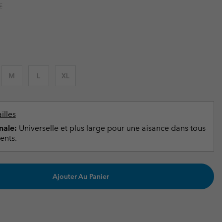
ours de cou
ours de cou
r price:
€
Guide Des Articles Imperméables
Guide Des Articles Imperméables
i & d'hiver
i & d'Hiver
 grandes tailles
articles femme
articles homme
M
L
XL
illes
ale:
Universelle et plus large pour une aisance dans tous
ents.
Ajouter Au Panier