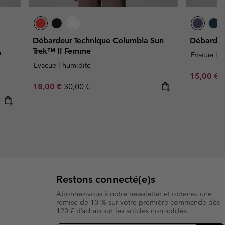
Débardeur Technique Columbia Sun
Débarde
Trek™ II Femme
™
Evacue l'h
Evacue l'humidité
Minimum s
15,00 €
Sale price:
Regular price:
18,00 €
30,00 €
Restons connecté(e)s
Abonnez-vous à notre newsletter et obtenez une
remise de 10 % sur votre première commande dès
120 € d’achats sur les articles non soldés.