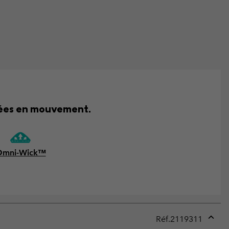
rnées en mouvement.
Omni-Wick™
Réf.
2119311
Expan