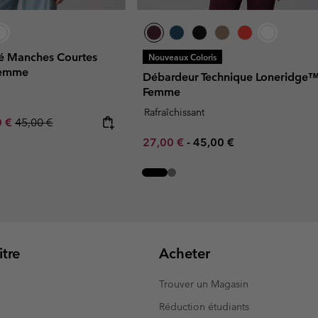
sé Manches Courtes
Nouveaux Coloris
Femme
Débardeur Technique Loneridge
Femme
Rafraîchissant
rice:
um sale price:
Regular price:
0 €
45,00 €
Minimum sale price:
Maximum price:
27,00 €
-
45,00 €
tre
Acheter
Trouver un Magasin
Réduction étudiants