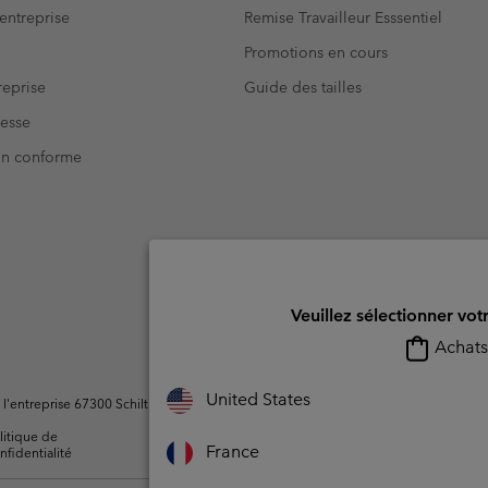
entreprise
Remise Travailleur Esssentiel
Promotions en cours
eprise
Guide des tailles
resse
Non conforme
Veuillez sélectionner vot
Achats 
United States
ntreprise 67300 Schiltigheim, France. Tous droits réservés.
litique de
Conditions d'utilisation -
Conditions D'util
France
nfidentialité
Membres
l'utilisateur