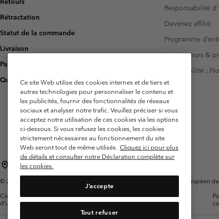
Retours
Responsabilité d'
Rétractation
Devenez affilié
Statut de la commande
Programme d’entr
Livraison
Investisseurs & p
Paiement
Accessibilité : 
Questions fréquentes
Ce site Web utilise des cookies internes et de tiers et
autres technologies pour personnaliser le contenu et
les publicités, fournir des fonctionnalités de réseaux
sociaux et analyser notre trafic. Veuillez préciser si vous
acceptez notre utilisation de ces cookies via les options
ci-dessous. Si vous refusez les cookies, les cookies
strictement nécessaires au fonctionnement du site
Web seront tout de même utilisés.
Cliquez ici pour plus
de détails et consulter notre Déclaration complète sur
France
les cookies.
©
2026
Columbia Sportswear Europe SAS. 5 Rue de la Haye, Espace Européen de l'e
J’accepte
Conditions
Conditions Générales de
Garanties
Po
d'utilisation
Vente
Légales
co
Tout refuser