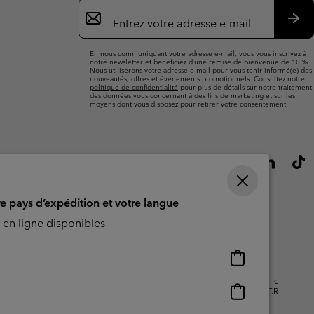
Inscription
par
e-
S’a
mail
En nous communiquant votre adresse e-mail, vous vous inscrivez à
notre newsletter et bénéficiez d’une remise de bienvenue de 10 %.
Nous utiliserons votre adresse e-mail pour vous tenir informé(e) des
nouveautés, offres et événements promotionnels. Consultez notre
politique de confidentialité
pour plus de détails sur notre traitement
des données vous concernant à des fins de marketing et sur les
moyens dont vous disposez pour retirer votre consentement.
re pays d’expédition et votre langue
en ligne disponibles
Achats
en
isation - Contenu généré par
Impressum
Cookies
Public
ligne
Achats
CBCR
disponibles
en