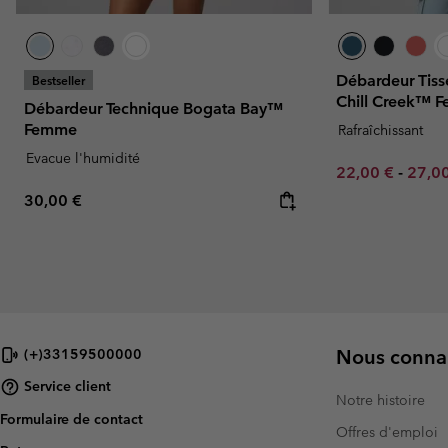
Débardeur Tis
Bestseller
Chill Creek™ 
Débardeur Technique Bogata Bay™
Femme
Rafraîchissant
Evacue l'humidité
Minimum sale p
Maxim
22,00 €
-
27,0
Regular price:
30,00 €
Nous connai
(+)33159500000
Service client
Notre histoire
Formulaire de contact
Offres d'emploi