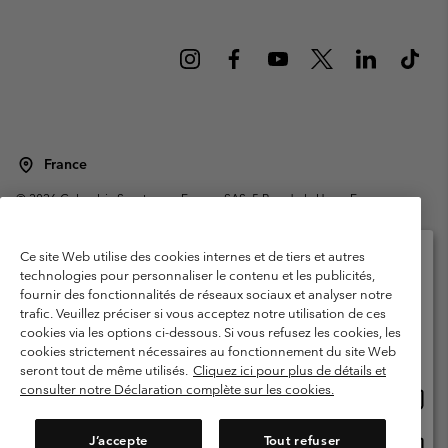
France
©
2026
Columbia Sportswear Europe SAS. 5 Rue de la Haye, Espace
Européen de l'entreprise 67300 Schiltigheim, France. Tous droits réservés.
Conditions d'utilisation
Conditions Générales de Vente
Ce site Web utilise des cookies internes et de tiers et autres
Garanties Légales
Politique de confidentialité
technologies pour personnaliser le contenu et les publicités,
fournir des fonctionnalités de réseaux sociaux et analyser notre
Veuillez sélectionner votre pays d’expédition et
Conditions d'utilisation - Membres
trafic. Veuillez préciser si vous acceptez notre utilisation de ces
votre langue
cookies via les options ci-dessous. Si vous refusez les cookies, les
Conditions D'utilisation - Contenu généré par l'utilisateur
Impressum
Achats en ligne disponibles
cookies strictement nécessaires au fonctionnement du site Web
Cookies
Public CBCR
seront tout de même utilisés.
Cliquez ici pour plus de détails et
consulter notre Déclaration complète sur les cookies.
Achat
United States
en
Service client: Lun - Sam de 9h à 13h et de 14h à 18h
(+)33159500000
ligne
J’accepte
Tout refuser
Achat
France