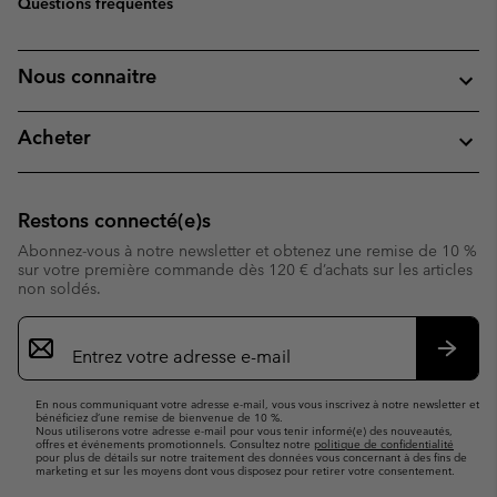
Questions fréquentes
Nous connaitre
Acheter
Restons connecté(e)s
Abonnez-vous à notre newsletter et obtenez une remise de 10 %
sur votre première commande dès 120 € d’achats sur les articles
non soldés.
Inscription
par
e-
S’abo
mail
En nous communiquant votre adresse e-mail, vous vous inscrivez à notre newsletter et
bénéficiez d’une remise de bienvenue de 10 %.
Nous utiliserons votre adresse e-mail pour vous tenir informé(e) des nouveautés,
offres et événements promotionnels. Consultez notre
politique de confidentialité
pour plus de détails sur notre traitement des données vous concernant à des fins de
marketing et sur les moyens dont vous disposez pour retirer votre consentement.