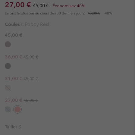
Sale price:
Regular price:
27,00 €
45,00 €
Économisez 40%
Le prix le plus bas au cours des 30 derniers jours:
45,00 €
-40%
Couleur:
Poppy Red
45,00 €
Regular price:
Sale price:
36,00 €
45,00 €
Regular price:
Sale price:
31,00 €
45,00 €
Regular price:
Sale price:
27,00 €
45,00 €
Taille:
S