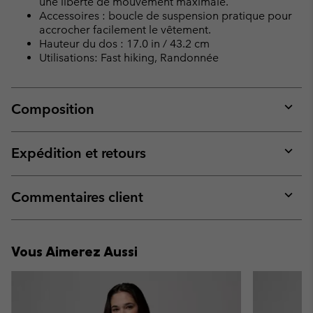
une liberté de mouvement maximale.
Accessoires : boucle de suspension pratique pour
accrocher facilement le vêtement.
Hauteur du dos : 17.0 in / 43.2 cm
Utilisations: Fast hiking, Randonnée
Composition
Expan
or
collap
Expédition et retours
sectio
Expan
or
collap
Commentaires client
sectio
Expan
or
collap
Vous Aimerez Aussi
sectio