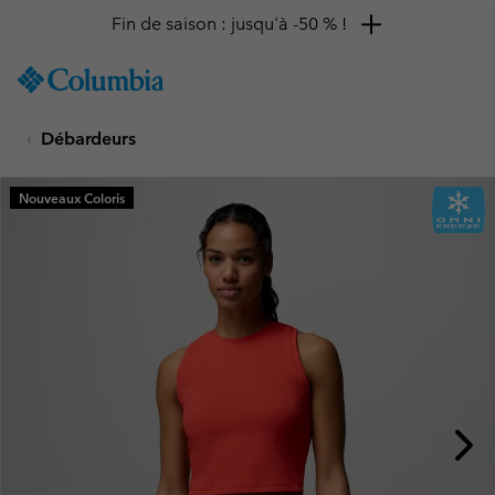
Fin de saison : jusqu'à -50 % !
SKIP
Columbia
TO
Sportswear
CONTENT
Débardeurs
SKIP
TO
MAIN
Nouveaux Coloris
NAV
SKIP
TO
SEARCH