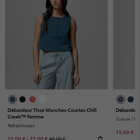
Débardeur Tissé Manches Courtes Chill
Débardeu
Creek™ Femme
Evacue l'hu
Rafraîchissant
Minimum sa
15,00 €
-
Minimum sale price:
Maximum sale price:
Regular price:
22,00 €
-
27,00 €
45,00 €