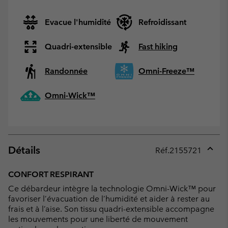
Evacue l'humidité
Refroidissant
Quadri-extensible
Fast hiking
Randonnée
Omni-Freeze™
Omni-Wick™
Détails
Réf.
2155721
Expan
or
CONFORT RESPIRANT
collap
Ce débardeur intègre la technologie Omni-Wick™ pour
sectio
favoriser l’évacuation de l’humidité et aider à rester au
frais et à l’aise. Son tissu quadri-extensible accompagne
les mouvements pour une liberté de mouvement