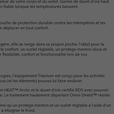
leur de votre corps et du soleil. Garnie de duvet d’oie haut
n fiable lorsque les températures baissent.
 couche de protection durable contre les intempéries et les
us déplacer en tout confort.
égère, elle se range dans sa propre poche, l’idéal pour la
 le confort, un ourlet réglable, un protège-menton doux et
flexibilité, confort et fonctionnalité lors de vos
logies, l’équipement Titanium est conçu pour les activités
us (et les éléments) pouvez lui faire endurer.
i-HEAT™ Arctic et le duvet d’oie certifié RDS avec pouvoir
ce. Le traitement hautement déperlant Omni-Shield™ résiste
insi qu’un protège-menton et un ourlet réglable à l’aide d’un
à éloigner le froid.