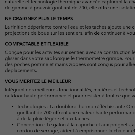
naturelle et technologie thermique avancée capturant la cha
de gamme à pouvoir gonflant de 700, elle offre une isolatio
NE CRAIGNEZ PLUS LE TEMPS
La finition déperlante contre l’eau et les taches ajoute une
projections de boue sur les sentiers, afin de continuer à vo
COMPACTABLE ET FLEXIBLE
Conçue pour les activités sur sentier, avec sa construction l
glisser dans votre sac lorsque le thermomètre grimpe. Pour
des poches poitrine et mains zippées sont conçus pour allier 
déplacements.
VOUS MÉRITEZ LE MEILLEUR
Intégrant nos meilleures fonctionnalités, matières et techno
outdoor haute performance et pour résister à tout ce que vo
Technologies : La doublure thermo-réfléchissante Omn
gonflant de 700 offrent une chaleur haute performan
à de la pluie légère et aux taches.
Conception : Le galon à la capuche et aux poignets, a
cordon de serrage, aident à emprisonner la chaleur et 