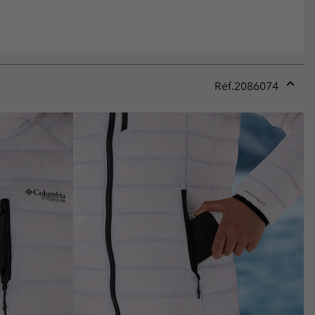
Réf.
2086074
Expan
or
collap
sectio