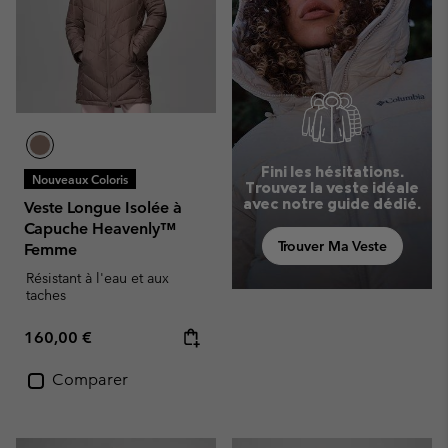
Fini les hésitations.
Nouveaux Coloris
Trouvez la veste idéale
avec notre guide dédié.
Veste Longue Isolée à
Capuche Heavenly™
Trouver Ma Veste
Femme
Résistant à l'eau et aux
taches
Regular price:
160,00 €
Comparer