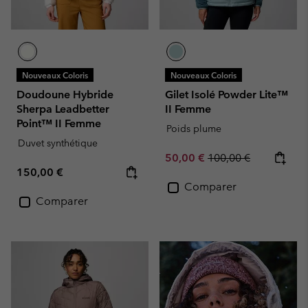
Nouveaux Coloris
Nouveaux Coloris
Doudoune Hybride
Gilet Isolé Powder Lite™
Sherpa Leadbetter
II Femme
Point™ II Femme
Poids plume
Duvet synthétique
Sale price:
Regular price:
50,00 €
100,00 €
Regular price:
150,00 €
Comparer
Comparer