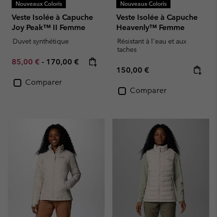
Nouveaux Coloris
Nouveaux Coloris
Veste Isolée à Capuche
Veste Isolée à Capuche
Joy Peak™ II Femme
Heavenly™ Femme
Duvet synthétique
Résistant à l'eau et aux
taches
Minimum sale price:
Maximum price:
85,00 €
-
170,00 €
Regular price:
150,00 €
Comparer
Comparer