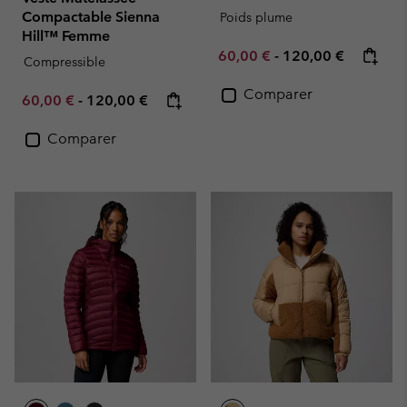
Compactable Sienna
Poids plume
Hill™ Femme
Minimum sale price:
Maximum price:
60,00 €
-
120,00 €
Compressible
Comparer
Minimum sale price:
Maximum price:
60,00 €
-
120,00 €
Comparer