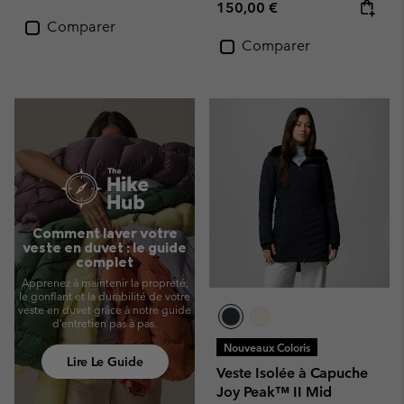
Regular price:
150,00 €
Comparer
Comparer
Comment laver votre
veste en duvet : le guide
complet
Apprenez à maintenir la propreté,
le gonflant et la durabilité de votre
veste en duvet grâce à notre guide
d’entretien pas à pas.
Nouveaux Coloris
Lire Le Guide
Veste Isolée à Capuche
Joy Peak™ II Mid