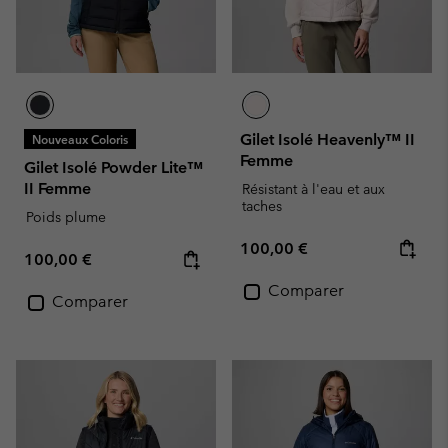
Gilet Isolé Heavenly™ II
Nouveaux Coloris
Femme
Gilet Isolé Powder Lite™
II Femme
Résistant à l'eau et aux
taches
Poids plume
Regular price:
100,00 €
Regular price:
100,00 €
Comparer
Comparer