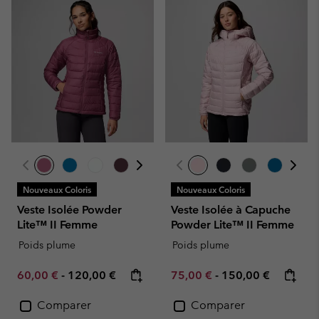
Nouveaux Coloris
Nouveaux Coloris
Veste Isolée Powder
Veste Isolée à Capuche
Lite™ II Femme
Powder Lite™ II Femme
Poids plume
Poids plume
Minimum sale price:
Maximum price:
Minimum sale price:
Maximum price:
60,00 €
-
120,00 €
75,00 €
-
150,00 €
Comparer
Comparer