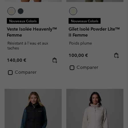
Nouveaux Coloris
Nouveaux Coloris
Veste Isolée Heavenly™
Gilet Isolé Powder Lite™
Femme
II Femme
Résistant à l'eau et aux
Poids plume
taches
Regular price:
100,00 €
Regular price:
140,00 €
Comparer
Comparer