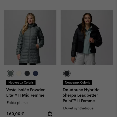
Nouveaux Coloris
Nouveaux Coloris
Veste Isolée Powder
Doudoune Hybride
Lite™ II Mid Femme
Sherpa Leadbetter
Point™ II Femme
Poids plume
Duvet synthétique
Regular price:
160,00 €