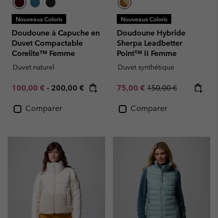
Nouveaux Coloris
Nouveaux Coloris
Doudoune à Capuche en
Doudoune Hybride
Duvet Compactable
Sherpa Leadbetter
Corelite™ Femme
Point™ II Femme
Duvet naturel
Duvet synthétique
Minimum sale price:
Maximum price:
Sale price:
Regular price:
100,00 €
-
200,00 €
75,00 €
150,00 €
Comparer
Comparer