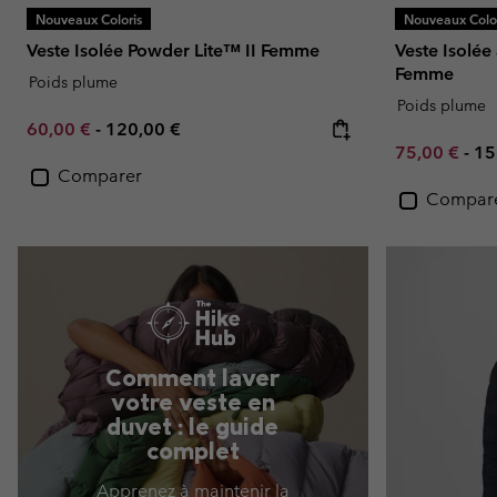
Nouveaux Coloris
Nouveaux Color
Veste Isolée Powder Lite™ II Femme
Veste Isolée
Femme
Poids plume
Poids plume
Minimum sale price:
Maximum price:
60,00 €
-
120,00 €
Minimum sal
Ma
75,00 €
-
15
Comparer
Compar
Comment laver
votre veste en
duvet : le guide
complet
Apprenez à maintenir la