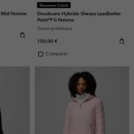
Nouveaux Coloris
II Mid Femme
Doudoune Hybride Sherpa Leadbetter
Point™ II Femme
Duvet synthétique
Regular price:
150,00 €
Comparer