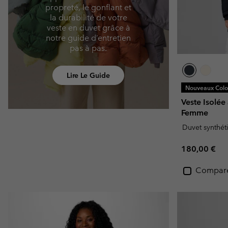
propreté, le gonflant et
la durabilité de votre
veste en duvet grâce à
notre guide d’entretien
pas à pas.
Lire Le Guide
Nouveaux Color
Veste Isolé
Femme
Duvet synthét
Regular pric
180,00 €
Compar