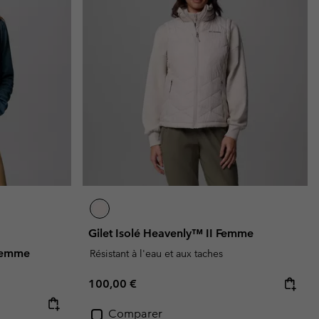
Gilet Isolé Heavenly™ II Femme
 Femme
Résistant à l'eau et aux taches
Regular price:
100,00 €
Comparer