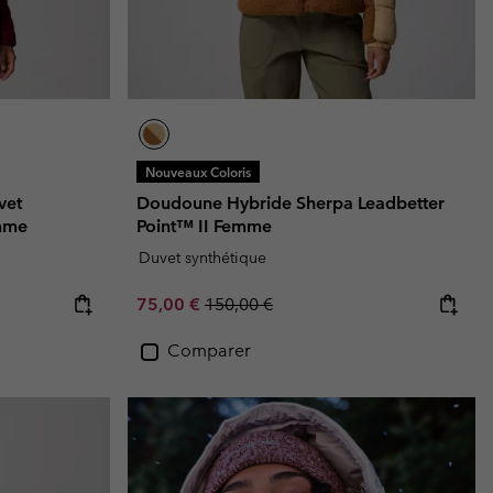
Nouveaux Coloris
vet
Doudoune Hybride Sherpa Leadbetter
mme
Point™ II Femme
Duvet synthétique
Sale price:
Regular price:
75,00 €
150,00 €
Comparer