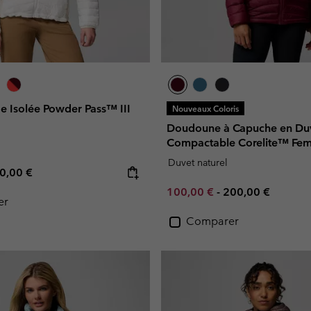
e Isolée Powder Pass™ III
Nouveaux Coloris
Doudoune à Capuche en Du
Compactable Corelite™ Fe
Duvet naturel
e price:
ximum price:
0,00 €
Minimum sale price:
Maximum price:
100,00 €
-
200,00 €
er
Comparer