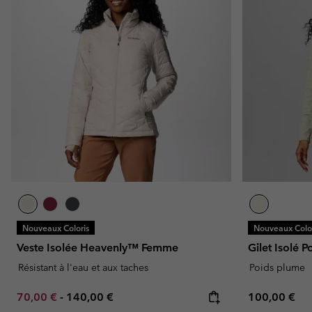
Nouveaux Coloris
Nouveaux Color
Veste Isolée Heavenly™ Femme
Gilet Isolé 
Résistant à l'eau et aux taches
Poids plume
Minimum sale price:
Maximum price:
Regular pric
70,00 €
-
140,00 €
100,00 €