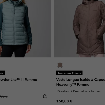
is
Nouveaux Coloris
Powder Lite™ II Femme
Veste Longue Isolée à Capu
Heavenly™ Femme
Résistant à l'eau et aux taches
lar price:
,00 €
Regular price:
160,00 €