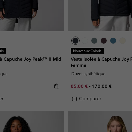
is
Nouveaux Coloris
e à Capuche Joy Peak™ II Mid
Veste Isolée à Capuche Joy 
Femme
ique
Duvet synthétique
e:
Minimum sale price:
Maximum price:
85,00 €
-
170,00 €
er
Comparer