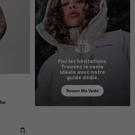
Fini les hésitations.
Trouvez la veste
idéale avec notre
guide dédié.
Trouver Ma Veste
che