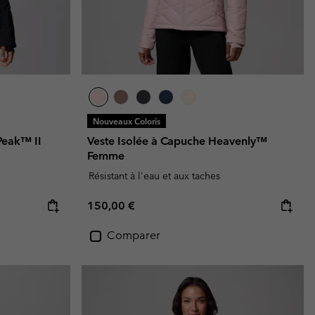
Nouveaux Coloris
Peak™ II
Veste Isolée à Capuche Heavenly™
Femme
Résistant à l'eau et aux taches
Regular price:
150,00 €
Comparer