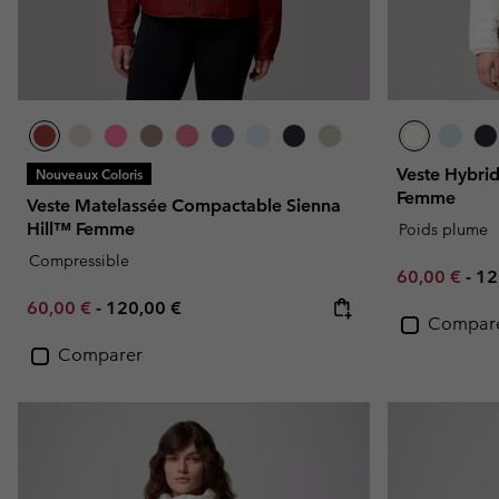
Veste Hybrid
Nouveaux Coloris
Femme
Veste Matelassée Compactable Sienna
Hill™ Femme
Poids plume
Compressible
Minimum sal
Ma
60,00 €
-
12
Minimum sale price:
Maximum price:
60,00 €
-
120,00 €
Compar
Comparer