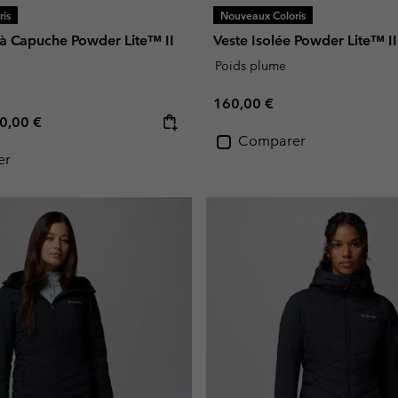
is
Nouveaux Coloris
 à Capuche Powder Lite™ II
Veste Isolée Powder Lite™ 
Poids plume
Regular price:
160,00 €
e price:
ximum price:
0,00 €
Comparer
er