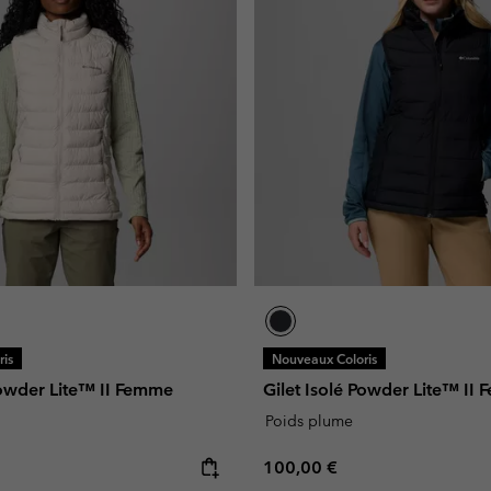
is
Nouveaux Coloris
Powder Lite™ II Femme
Gilet Isolé Powder Lite™ II
Poids plume
e:
Regular price:
100,00 €