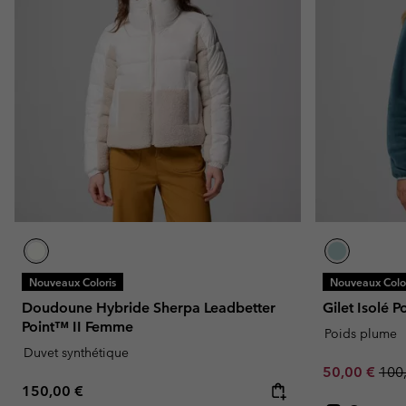
Nouveaux Coloris
Nouveaux Color
Doudoune Hybride Sherpa Leadbetter
Gilet Isolé 
Point™ II Femme
Poids plume
Duvet synthétique
Sale price:
Regu
50,00 €
100
Regular price:
150,00 €