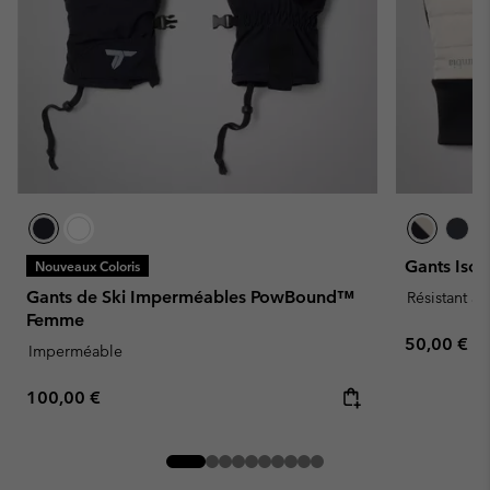
Gants Isol
Nouveaux Coloris
Gants de Ski Imperméables PowBound™
Résistant à 
Femme
Regular pr
50,00 €
Imperméable
Regular price:
100,00 €