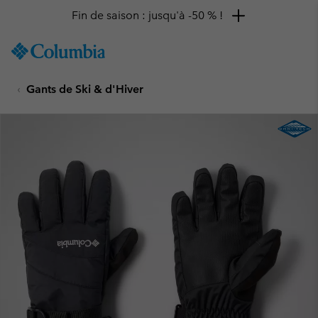
Fin de saison : jusqu'à -50 % !
SKIP
Columbia
TO
Sportswear
CONTENT
Gants de Ski & d'Hiver
SKIP
TO
MAIN
NAV
SKIP
TO
SEARCH