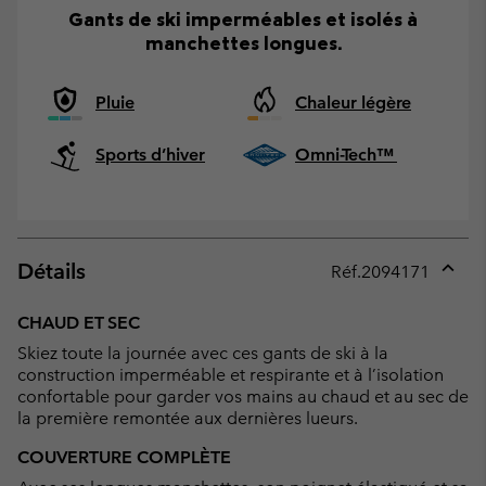
Gants de ski imperméables et isolés à
manchettes longues.
Pluie
Chaleur légère
Sports d’hiver
Omni-Tech™
Détails
Réf.
2094171
Expan
or
CHAUD ET SEC
collap
Skiez toute la journée avec ces gants de ski à la
sectio
construction imperméable et respirante et à l’isolation
confortable pour garder vos mains au chaud et au sec de
la première remontée aux dernières lueurs.
COUVERTURE COMPLÈTE