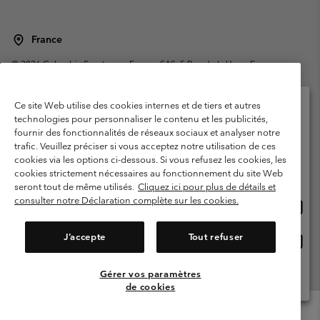
France
©
2026
Columbia Sportswear Europe SAS. 5 Rue de la Haye, Espace
Européen de l'entreprise 67300 Schiltigheim, France. Tous droits réservés.
Conditions d'utilisation
Conditions Générales de Vente
Ce site Web utilise des cookies internes et de tiers et autres
Garanties Légales
Politique de confidentialité
technologies pour personnaliser le contenu et les publicités,
fournir des fonctionnalités de réseaux sociaux et analyser notre
Veuillez sélectionner votre pays d’expédition et
Conditions d'utilisation - Membres
trafic. Veuillez préciser si vous acceptez notre utilisation de ces
votre langue
cookies via les options ci-dessous. Si vous refusez les cookies, les
Conditions D'utilisation - Contenu généré par l'utilisateur
Impressum
Achats en ligne disponibles
cookies strictement nécessaires au fonctionnement du site Web
Cookies
Public CBCR
seront tout de même utilisés.
Cliquez ici pour plus de détails et
consulter notre Déclaration complète sur les cookies.
Achat
United States
en
Service client: Lun - Sam de 9h à 13h et de 14h à 18h
(+)33159500000
ligne
J’accepte
Tout refuser
Achat
France
dispon
en
ligne
Gérer vos paramètres
Voir Tous Les Pays
dispon
de cookies