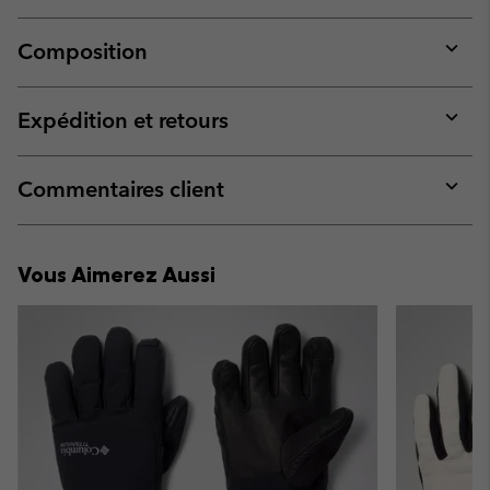
Composition
Expan
or
collap
Expédition et retours
sectio
Expan
or
collap
Commentaires client
sectio
Expan
or
collap
Vous Aimerez Aussi
sectio