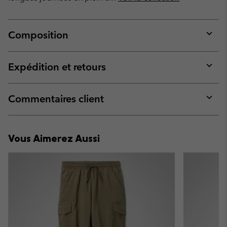
Composition
Expan
or
collap
Expédition et retours
sectio
Expan
or
collap
Commentaires client
sectio
Expan
or
collap
Vous Aimerez Aussi
sectio