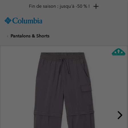
Fin de saison : jusqu'à -50 % !
SKIP
Columbia
TO
Sportswear
CONTENT
Pantalons & Shorts
SKIP
TO
MAIN
NAV
SKIP
TO
SEARCH