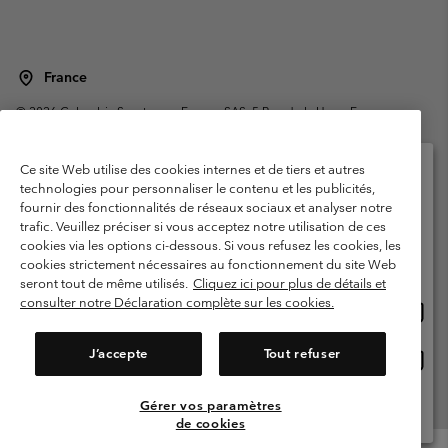
France
©
2026
Columbia Sportswear Europe SAS. 5 Rue de la Haye, Espace
Européen de l'entreprise 67300 Schiltigheim, France. Tous droits réservés.
Conditions d'utilisation
Conditions Générales de Vente
Ce site Web utilise des cookies internes et de tiers et autres
Garanties Légales
Politique de confidentialité
technologies pour personnaliser le contenu et les publicités,
fournir des fonctionnalités de réseaux sociaux et analyser notre
Veuillez sélectionner votre pays d’expédition et
Conditions d'utilisation - Membres
trafic. Veuillez préciser si vous acceptez notre utilisation de ces
votre langue
cookies via les options ci-dessous. Si vous refusez les cookies, les
Conditions D'utilisation - Contenu généré par l'utilisateur
Impressum
Achats en ligne disponibles
cookies strictement nécessaires au fonctionnement du site Web
Cookies
Public CBCR
seront tout de même utilisés.
Cliquez ici pour plus de détails et
consulter notre Déclaration complète sur les cookies.
Achat
United States
en
Service client: Lun - Sam de 9h à 13h et de 14h à 18h
(+)33159500000
ligne
J’accepte
Tout refuser
Achat
France
dispon
en
ligne
Gérer vos paramètres
Voir Tous Les Pays
dispon
de cookies