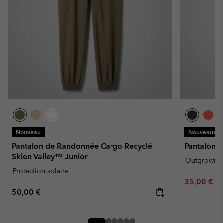
Nouveau
Nouveaux Co
Pantalon de Randonnée Cargo Recyclé
Pantalon d
Skien Valley™ Junior
Outgrown
Protection solaire
Minimum sa
35,00 €
-
Regular price:
50,00 €