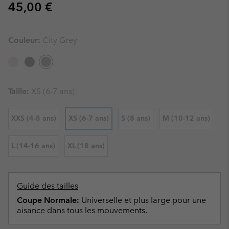
Regular price:
45,00 €
Couleur:
City Grey
Taille:
XS (6-7 ans)
XXS (4-5 ans)
XS (6-7 ans)
S (8 ans)
M (10-12 ans)
L (14-16 ans)
XL (18 ans)
Guide des tailles
Coupe Normale:
Universelle et plus large pour une
aisance dans tous les mouvements.