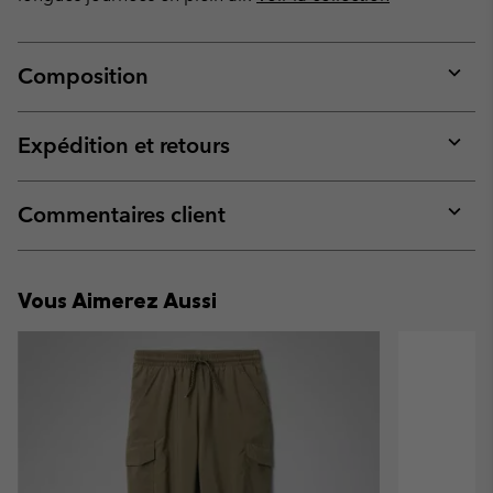
Composition
Expan
or
collap
Expédition et retours
sectio
Expan
or
collap
Commentaires client
sectio
Expan
or
collap
Vous Aimerez Aussi
sectio