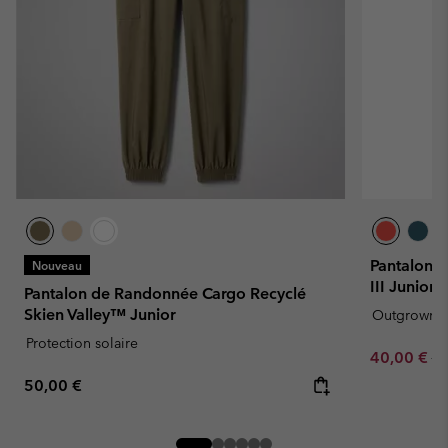
Pantalon 
Nouveau
III Junior
Pantalon de Randonnée Cargo Recyclé
Skien Valley™ Junior
Outgrown
Protection solaire
Sale price:
Re
40,00 €
80
Regular price:
50,00 €