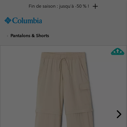
Fin de saison : jusqu'à -50 % !
SKIP
Columbia
TO
Sportswear
CONTENT
Pantalons & Shorts
SKIP
TO
MAIN
NAV
SKIP
TO
SEARCH