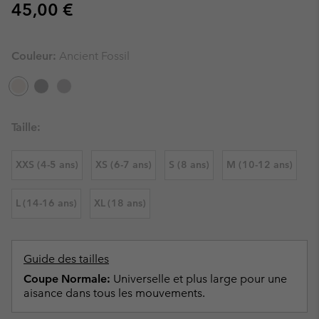
Regular price:
45,00 €
Couleur:
Ancient Fossil
Taille:
XXS (4-5 ans)
XS (6-7 ans)
S (8 ans)
M (10-12 ans)
L (14-16 ans)
XL (18 ans)
Guide des tailles
Coupe Normale:
Universelle et plus large pour une
aisance dans tous les mouvements.