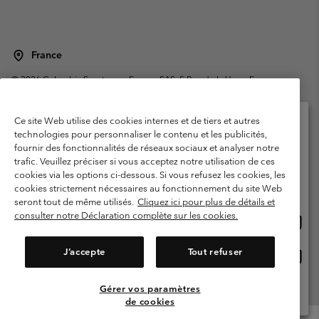
France
©
2026
Columbia Sportswear Europe SAS. 5 Rue de la Haye, Espace
Européen de l'entreprise 67300 Schiltigheim, France. Tous droits réservés.
Conditions d'utilisation
Conditions Générales de Vente
Ce site Web utilise des cookies internes et de tiers et autres
Garanties Légales
Politique de confidentialité
technologies pour personnaliser le contenu et les publicités,
fournir des fonctionnalités de réseaux sociaux et analyser notre
Veuillez sélectionner votre pays d’expédition et
Conditions d'utilisation - Membres
trafic. Veuillez préciser si vous acceptez notre utilisation de ces
votre langue
cookies via les options ci-dessous. Si vous refusez les cookies, les
Conditions D'utilisation - Contenu généré par l'utilisateur
Impressum
Achats en ligne disponibles
cookies strictement nécessaires au fonctionnement du site Web
Cookies
Public CBCR
seront tout de même utilisés.
Cliquez ici pour plus de détails et
consulter notre Déclaration complète sur les cookies.
Achat
United States
en
Service client: Lun - Sam de 9h à 13h et de 14h à 18h
(+)33159500000
ligne
J’accepte
Tout refuser
Achat
France
dispon
en
ligne
Gérer vos paramètres
Voir Tous Les Pays
dispon
de cookies