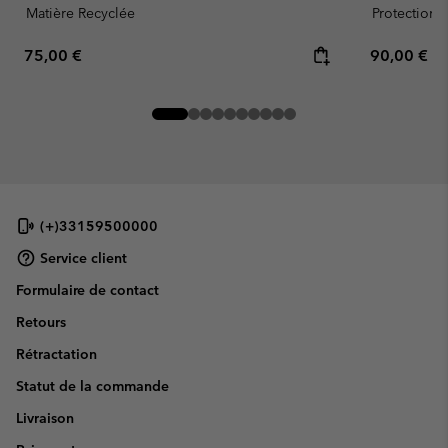
Matière Recyclée
Protection s
Regular price:
Regular pr
75,00 €
90,00 €
(+)33159500000
Service client
Formulaire de contact
Retours
Rétractation
Statut de la commande
Livraison