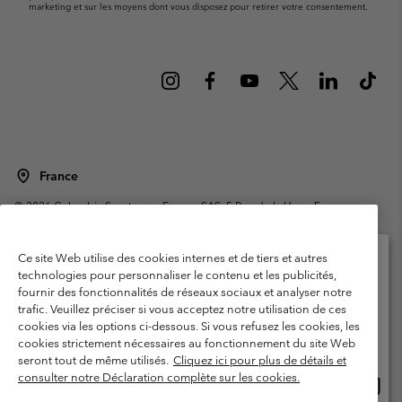
marketing et sur les moyens dont vous disposez pour retirer votre consentement.
France
©
2026
Columbia Sportswear Europe SAS. 5 Rue de la Haye, Espace
Européen de l'entreprise 67300 Schiltigheim, France. Tous droits réservés.
Conditions d'utilisation
Conditions Générales de Vente
Ce site Web utilise des cookies internes et de tiers et autres
Garanties Légales
Politique de confidentialité
technologies pour personnaliser le contenu et les publicités,
fournir des fonctionnalités de réseaux sociaux et analyser notre
Veuillez sélectionner votre pays d’expédition et
Conditions d'utilisation - Membres
trafic. Veuillez préciser si vous acceptez notre utilisation de ces
votre langue
cookies via les options ci-dessous. Si vous refusez les cookies, les
Conditions D'utilisation - Contenu généré par l'utilisateur
Impressum
Achats en ligne disponibles
cookies strictement nécessaires au fonctionnement du site Web
Cookies
Public CBCR
seront tout de même utilisés.
Cliquez ici pour plus de détails et
consulter notre Déclaration complète sur les cookies.
Achat
United States
en
Service client: Lun - Sam de 9h à 13h et de 14h à 18h