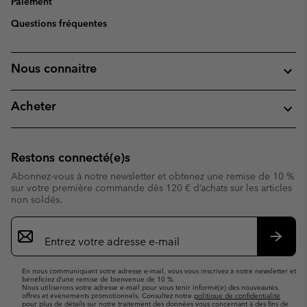
Paiement
Questions fréquentes
Nous connaitre
Acheter
Restons connecté(e)s
Abonnez-vous à notre newsletter et obtenez une remise de 10 %
sur votre première commande dès 120 € d’achats sur les articles
non soldés.
Inscription
par
e-
S’abo
mail
En nous communiquant votre adresse e-mail, vous vous inscrivez à notre newsletter et
bénéficiez d’une remise de bienvenue de 10 %.
Nous utiliserons votre adresse e-mail pour vous tenir informé(e) des nouveautés,
offres et événements promotionnels. Consultez notre
politique de confidentialité
pour plus de détails sur notre traitement des données vous concernant à des fins de