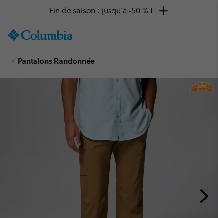
Fin de saison : jusqu'à -50 % !
SKIP
Columbia
TO
Sportswear
CONTENT
Pantalons Randonnée
SKIP
TO
MAIN
NAV
SKIP
TO
SEARCH