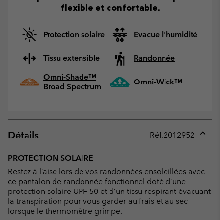
flexible et confortable.
Protection solaire
Evacue l'humidité
Tissu extensible
Randonnée
Omni-Shade™
Omni-Wick™
Broad Spectrum
Détails
Réf.
2012952
Expan
or
PROTECTION SOLAIRE
collap
Restez à l’aise lors de vos randonnées ensoleillées avec
sectio
ce pantalon de randonnée fonctionnel doté d’une
protection solaire UPF 50 et d’un tissu respirant évacuant
la transpiration pour vous garder au frais et au sec
lorsque le thermomètre grimpe.