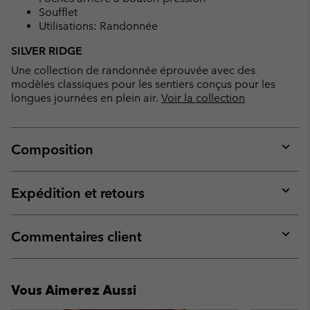
Soufflet
Utilisations: Randonnée
SILVER RIDGE
Une collection de randonnée éprouvée avec des
modèles classiques pour les sentiers conçus pour les
longues journées en plein air.
Voir la collection
Composition
Expan
or
collap
Expédition et retours
sectio
Expan
or
collap
Commentaires client
sectio
Expan
or
collap
Vous Aimerez Aussi
sectio