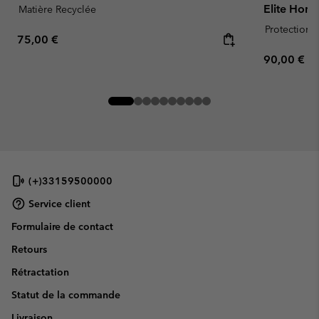
Elite Hom
Matière Recyclée
Protection s
Regular price:
75,00 €
Regular pr
90,00 €
(+)33159500000
Service client
Formulaire de contact
Retours
Rétractation
Statut de la commande
Livraison