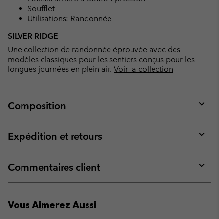
Soufflet
Utilisations: Randonnée
SILVER RIDGE
Une collection de randonnée éprouvée avec des
modèles classiques pour les sentiers conçus pour les
longues journées en plein air.
Voir la collection
Composition
Expan
or
collap
Expédition et retours
sectio
Expan
or
collap
Commentaires client
sectio
Expan
or
collap
Vous Aimerez Aussi
sectio