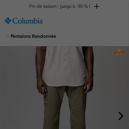
Fin de saison : jusqu'à -50 % !
SKIP
Columbia
TO
Sportswear
CONTENT
Pantalons Randonnée
SKIP
TO
MAIN
NAV
SKIP
TO
SEARCH