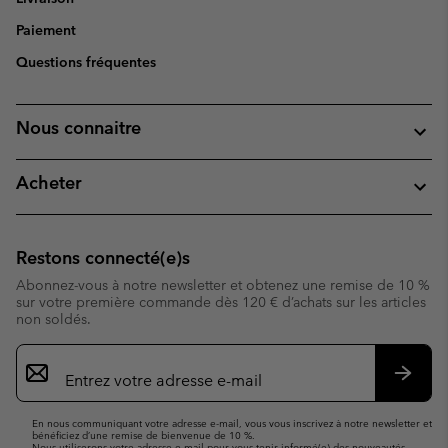
Paiement
Questions fréquentes
Nous connaitre
Acheter
Restons connecté(e)s
Abonnez-vous à notre newsletter et obtenez une remise de 10 %
sur votre première commande dès 120 € d’achats sur les articles
non soldés.
Inscription
par
e-
S’abo
mail
En nous communiquant votre adresse e-mail, vous vous inscrivez à notre newsletter et
bénéficiez d’une remise de bienvenue de 10 %.
Nous utiliserons votre adresse e-mail pour vous tenir informé(e) des nouveautés,