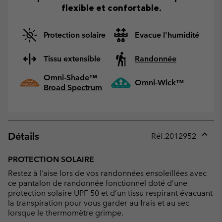
flexible et confortable.
Protection solaire
Evacue l'humidité
Tissu extensible
Randonnée
Omni-Shade™
Omni-Wick™
Broad Spectrum
Détails
Réf.
2012952
Expan
or
PROTECTION SOLAIRE
collap
Restez à l’aise lors de vos randonnées ensoleillées avec
sectio
ce pantalon de randonnée fonctionnel doté d’une
protection solaire UPF 50 et d’un tissu respirant évacuant
la transpiration pour vous garder au frais et au sec
lorsque le thermomètre grimpe.