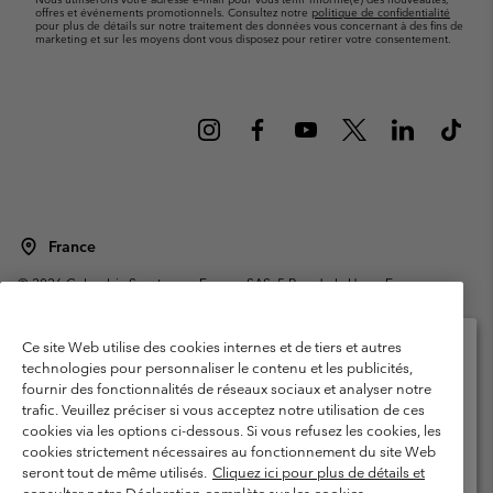
offres et événements promotionnels. Consultez notre
politique de confidentialité
pour plus de détails sur notre traitement des données vous concernant à des fins de
marketing et sur les moyens dont vous disposez pour retirer votre consentement.
France
©
2026
Columbia Sportswear Europe SAS. 5 Rue de la Haye, Espace
Européen de l'entreprise 67300 Schiltigheim, France. Tous droits réservés.
Conditions d'utilisation
Conditions Générales de Vente
Ce site Web utilise des cookies internes et de tiers et autres
Garanties Légales
Politique de confidentialité
technologies pour personnaliser le contenu et les publicités,
fournir des fonctionnalités de réseaux sociaux et analyser notre
Veuillez sélectionner votre pays d’expédition et
Conditions d'utilisation - Membres
trafic. Veuillez préciser si vous acceptez notre utilisation de ces
votre langue
cookies via les options ci-dessous. Si vous refusez les cookies, les
Conditions D'utilisation - Contenu généré par l'utilisateur
Impressum
Achats en ligne disponibles
cookies strictement nécessaires au fonctionnement du site Web
Cookies
Public CBCR
seront tout de même utilisés.
Cliquez ici pour plus de détails et