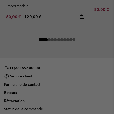
Imperméable
Minimum sa
80,00 €
-
Minimum sale price:
Maximum price:
60,00 €
-
120,00 €
(+)33159500000
Service client
Formulaire de contact
Retours
Rétractation
Statut de la commande