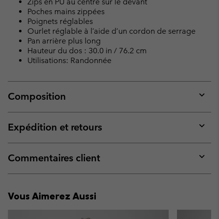
Zips en PU au centre sur le devant
Poches mains zippées
Poignets réglables
Ourlet réglable à l’aide d’un cordon de serrage
Pan arrière plus long
Hauteur du dos : 30.0 in / 76.2 cm
Utilisations: Randonnée
Composition
Expan
or
collap
Expédition et retours
sectio
Expan
or
collap
Commentaires client
sectio
Expan
or
collap
Vous Aimerez Aussi
sectio