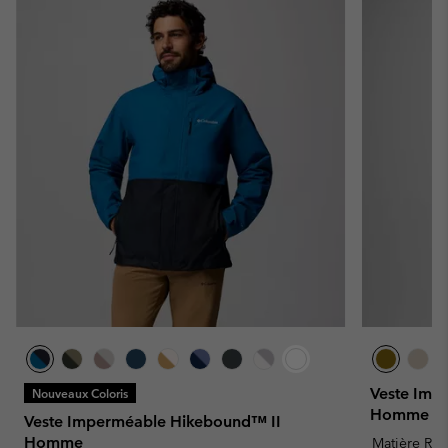
Veste Imp
Nouveaux Coloris
Homme
Veste Imperméable Hikebound™ II
Homme
Matière Rec