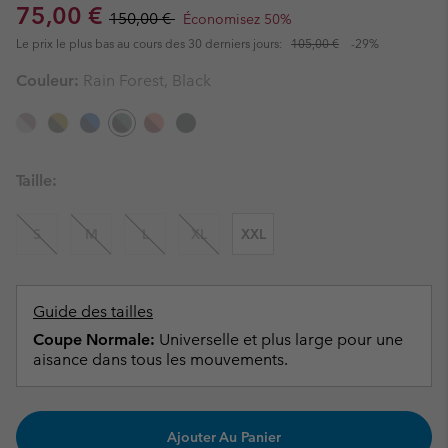
Sale price:
Regular price:
75,00 €
150,00 €
Économisez 50%
Le prix le plus bas au cours des 30 derniers jours:
105,00 €
-29%
Couleur:
Rain Forest, Black
Taille:
S
M
L
XL
XXL
Guide des tailles
Coupe Normale:
Universelle et plus large pour une
aisance dans tous les mouvements.
Ajouter Au Panier