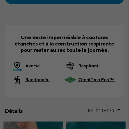
Une veste imperméable à coutures
étanches et à la construction respirante
pour rester au sec toute la journée.
Averse
Respirant
Randonnée
Omni-Tech Eco™
Détails
Réf.
2116173
Expan
or
collap