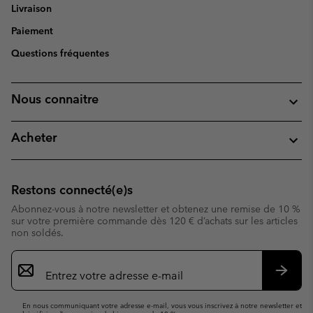
Livraison
Paiement
Questions fréquentes
Nous connaitre
Acheter
Restons connecté(e)s
Abonnez-vous à notre newsletter et obtenez une remise de 10 %
sur votre première commande dès 120 € d’achats sur les articles
non soldés.
Inscription
par
e-
S’abo
mail
En nous communiquant votre adresse e-mail, vous vous inscrivez à notre newsletter et