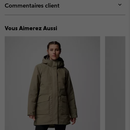
collap
Commentaires client
sectio
Expan
or
collap
Vous Aimerez Aussi
sectio