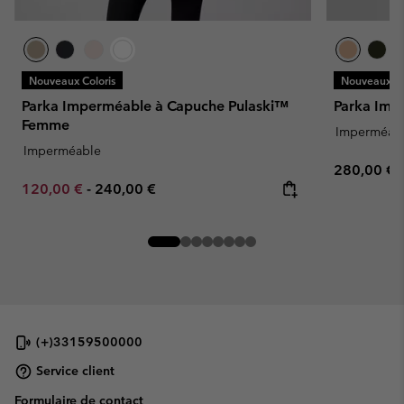
Nouveaux Coloris
Nouveaux Co
Parka Imperméable à Capuche Pulaski™
Parka Impe
Femme
Imperméab
Imperméable
Regular pr
280,00 €
Minimum sale price:
Maximum price:
120,00 €
-
240,00 €
(+)33159500000
Service client
Formulaire de contact