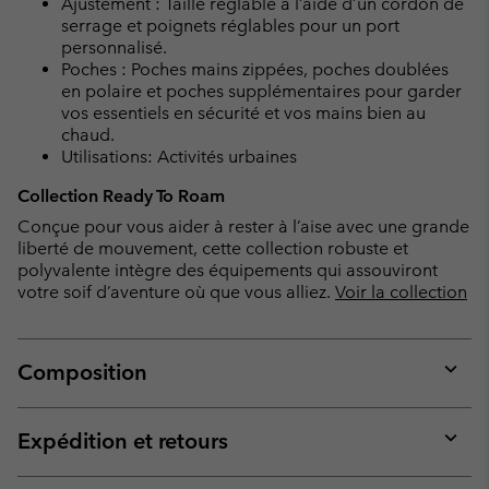
Ajustement : Taille réglable à l’aide d’un cordon de
serrage et poignets réglables pour un port
personnalisé.
Poches : Poches mains zippées, poches doublées
en polaire et poches supplémentaires pour garder
vos essentiels en sécurité et vos mains bien au
chaud.
Utilisations: Activités urbaines
Collection Ready To Roam
Conçue pour vous aider à rester à l’aise avec une grande
liberté de mouvement, cette collection robuste et
polyvalente intègre des équipements qui assouviront
votre soif d’aventure où que vous alliez.
Voir la collection
Composition
Expan
or
collap
Expédition et retours
sectio
Expan
or