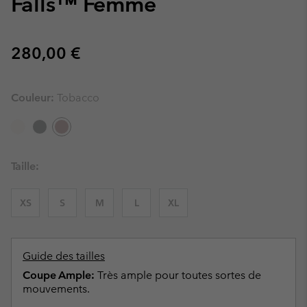
Falls™ Femme
Regular price:
280,00 €
Couleur:
Tobacco
Taille:
XS
S
M
L
XL
Guide des tailles
Coupe Ample:
Très ample pour toutes sortes de
mouvements.