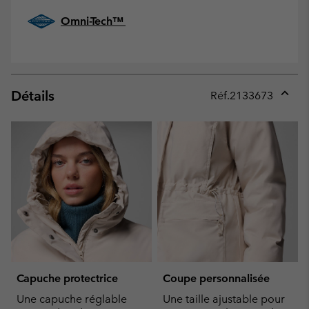
Omni-Tech™
Détails
Réf.
2133673
Expan
or
collap
sectio
Capuche protectrice
Coupe personnalisée
Une capuche réglable
Une taille ajustable pour