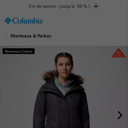
Fin de saison : jusqu'à -50 % !
SKIP
Columbia
TO
Sportswear
CONTENT
Manteaux & Parkas
SKIP
TO
MAIN
Nouveaux Coloris
NAV
SKIP
TO
SEARCH