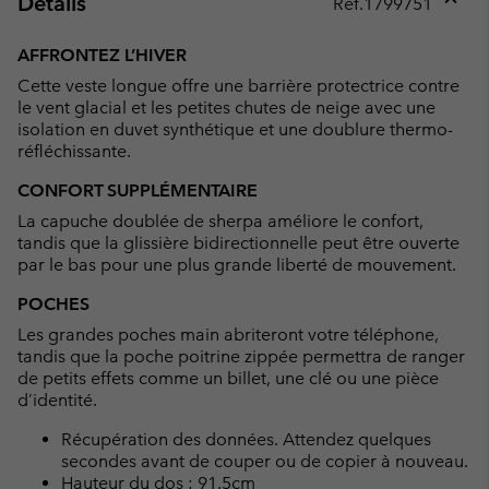
Détails
Réf.
1799751
Expan
or
AFFRONTEZ L’HIVER
collap
Cette veste longue offre une barrière protectrice contre
sectio
le vent glacial et les petites chutes de neige avec une
isolation en duvet synthétique et une doublure thermo-
réfléchissante.
CONFORT SUPPLÉMENTAIRE
La capuche doublée de sherpa améliore le confort,
tandis que la glissière bidirectionnelle peut être ouverte
par le bas pour une plus grande liberté de mouvement.
POCHES
Les grandes poches main abriteront votre téléphone,
tandis que la poche poitrine zippée permettra de ranger
de petits effets comme un billet, une clé ou une pièce
d’identité.
Récupération des données. Attendez quelques
secondes avant de couper ou de copier à nouveau.
Hauteur du dos : 91.5cm