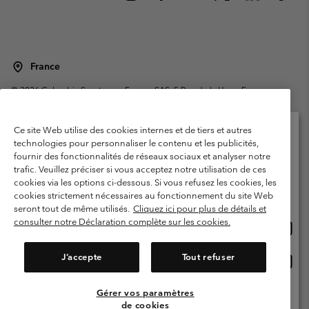
France
©
2026
Columbia Sportswear Europe SAS. 5 Rue de la Haye, Espace
Européen de l'entreprise 67300 Schiltigheim, France. Tous droits réservés.
Conditions d'utilisation
Conditions Générales de Vente
Ce site Web utilise des cookies internes et de tiers et autres
Garanties Légales
Politique de confidentialité
technologies pour personnaliser le contenu et les publicités,
fournir des fonctionnalités de réseaux sociaux et analyser notre
Veuillez sélectionner votre pays d’expédition et
Conditions d'utilisation - Membres
trafic. Veuillez préciser si vous acceptez notre utilisation de ces
votre langue
cookies via les options ci-dessous. Si vous refusez les cookies, les
Conditions D'utilisation - Contenu généré par l'utilisateur
Impressum
Achats en ligne disponibles
cookies strictement nécessaires au fonctionnement du site Web
Cookies
Public CBCR
seront tout de même utilisés.
Cliquez ici pour plus de détails et
consulter notre Déclaration complète sur les cookies.
Achat
United States
en
Service client: Lun - Sam de 9h à 13h et de 14h à 18h
(+)33159500000
ligne
J’accepte
Tout refuser
Achat
France
dispon
en
ligne
Gérer vos paramètres
Voir Tous Les Pays
dispon
de cookies