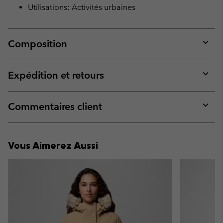
Utilisations: Activités urbaines
Composition
Expan
or
collap
Expédition et retours
sectio
Expan
or
collap
Commentaires client
sectio
Expan
or
collap
Vous Aimerez Aussi
sectio