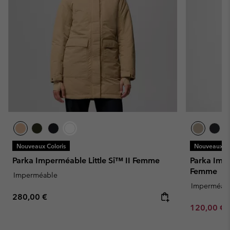
Nouveaux Coloris
Nouveaux Co
Parka Imperméable Little Si™ II Femme
Parka Imp
Femme
Imperméable
Imperméab
Regular price:
280,00 €
Minimum sa
120,00 €