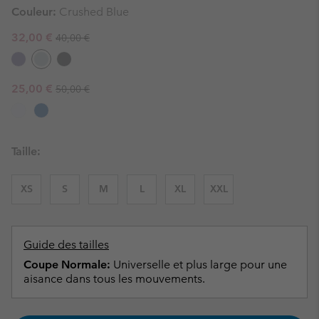
Couleur:
Crushed Blue
Regular price:
Sale price:
32,00 €
40,00 €
Regular price:
Sale price:
25,00 €
50,00 €
Taille:
XS
S
M
L
XL
XXL
Guide des tailles
Coupe Normale:
Universelle et plus large pour une
aisance dans tous les mouvements.