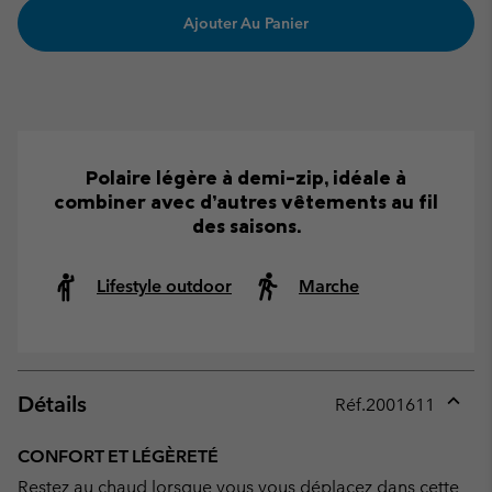
Ajouter Au Panier
Polaire légère à demi-zip, idéale à
combiner avec d’autres vêtements au fil
des saisons.
Lifestyle outdoor
Marche
Détails
Réf.
2001611
Expan
or
CONFORT ET LÉGÈRETÉ
collap
Restez au chaud lorsque vous vous déplacez dans cette
sectio