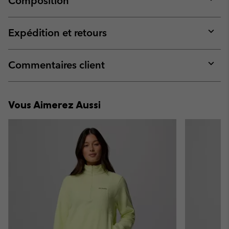
Composition
Expan
or
collap
Expédition et retours
sectio
Expan
or
collap
Commentaires client
sectio
Expan
or
collap
Vous Aimerez Aussi
sectio