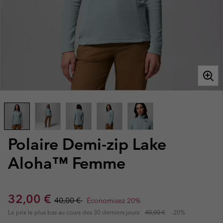
Polaire Demi-zip Lake
Aloha™ Femme
Sale price:
Regular price:
32,00 €
40,00 €
Économisez 20%
Le prix le plus bas au cours des 30 derniers jours:
40,00 €
-20%