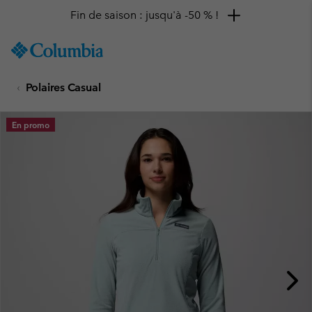
Fin de saison : jusqu'à -50 % !
SKIP
Columbia
TO
Sportswear
CONTENT
Polaires Casual
SKIP
TO
MAIN
En promo
NAV
SKIP
TO
SEARCH