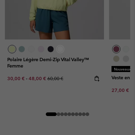
Polaire Légère Demi-Zip Vital Valley™
Femme
Nouveaux Co
Veste en 
Minimum sale price:
Maximum sale price:
Regular price:
30,00 €
-
48,00 €
60,00 €
Minimum sa
27,00 €
-