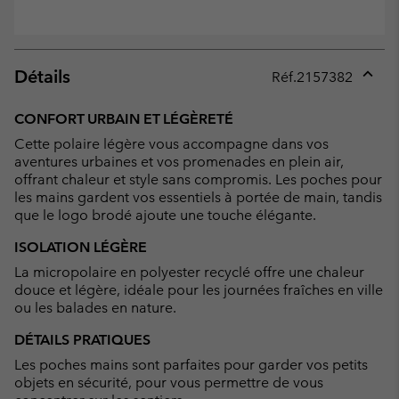
Détails
Réf.
2157382
Expan
or
CONFORT URBAIN ET LÉGÈRETÉ
collap
Cette polaire légère vous accompagne dans vos
sectio
aventures urbaines et vos promenades en plein air,
offrant chaleur et style sans compromis. Les poches pour
les mains gardent vos essentiels à portée de main, tandis
que le logo brodé ajoute une touche élégante.
ISOLATION LÉGÈRE
La micropolaire en polyester recyclé offre une chaleur
douce et légère, idéale pour les journées fraîches en ville
ou les balades en nature.
DÉTAILS PRATIQUES
Les poches mains sont parfaites pour garder vos petits
objets en sécurité, pour vous permettre de vous