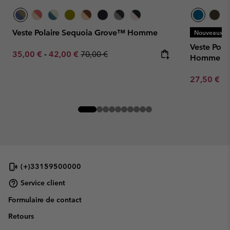
Veste Polaire Sequoia Grove™ Homme
Nouveaux Co
Veste Pola
Minimum sale price:
Maximum sale price:
Regular price:
35,00 €
-
42,00 €
70,00 €
Homme
Minimum sa
27,50 €
-
(+)33159500000
Service client
Formulaire de contact
Retours