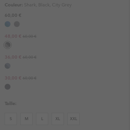
Couleur:
Shark, Black, City Grey
60,00 €
Regular price:
Sale price:
48,00 €
60,00 €
Regular price:
Sale price:
36,00 €
60,00 €
Regular price:
Sale price:
30,00 €
60,00 €
Taille:
S
M
L
XL
XXL