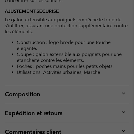
concentrer sur les sentiers.
AJUSTEMENT SÉCURISÉ
Le galon extensible aux poignets empêche le froid de
s'infiltrer, assurant une protection supplémentaire contre
les éléments.
Construction : logo brodé pour une touche
élégante.
Coupe : galon extensible aux poignets pour une
étanchéité contre les éléments.
Poches : poches mains pour les petits objets.
Utilisations: Activités urbaines, Marche
Composition
Expan
or
collap
Expédition et retours
sectio
Expan
or
collap
Commentaires client