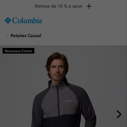
Remise de 10 % à saisir
SKIP
Columbia
TO
Sportswear
CONTENT
Polaires Casual
SKIP
TO
MAIN
Nouveaux Coloris
NAV
SKIP
TO
SEARCH