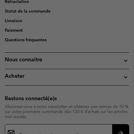
Rétractation
Statut de la commande
Livraison
Paiement
Questions fréquentes
Nous connaitre
Acheter
Restons connecté(e)s
Abonnez-vous à notre newsletter et obtenez une remise de 10 %
sur votre première commande dès 120 € d’achats sur les articles
non soldés.
Inscription
par