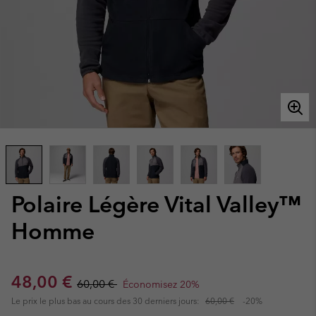
Polaire Légère Vital Valley™
Homme
Sale price:
Regular price:
48,00 €
60,00 €
Économisez 20%
Le prix le plus bas au cours des 30 derniers jours:
60,00 €
-20%