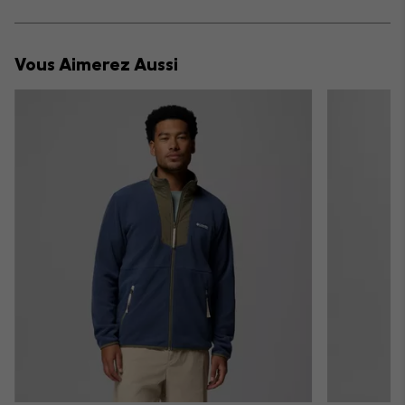
sectio
Expan
or
collap
Vous Aimerez Aussi
sectio