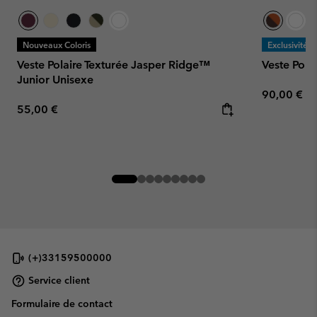
Nouveaux Coloris
Exclusivité
Veste Polaire Texturée Jasper Ridge™
Veste Pol
Junior Unisexe
Regular pr
90,00 €
Regular price:
55,00 €
(+)33159500000
Service client
Formulaire de contact