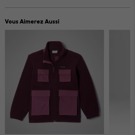
sectio
Expan
or
collap
Vous Aimerez Aussi
sectio