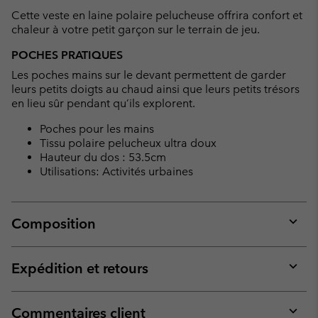
collap
Cette veste en laine polaire pelucheuse offrira confort et
sectio
chaleur à votre petit garçon sur le terrain de jeu.
POCHES PRATIQUES
Les poches mains sur le devant permettent de garder
leurs petits doigts au chaud ainsi que leurs petits trésors
en lieu sûr pendant qu’ils explorent.
Poches pour les mains
Tissu polaire pelucheux ultra doux
Hauteur du dos : 53.5cm
Utilisations: Activités urbaines
Composition
Expan
or
collap
Expédition et retours
sectio
Expan
or
collap
Commentaires client