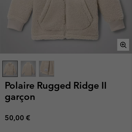
Polaire Rugged Ridge II
garçon
Regular price:
50,00 €