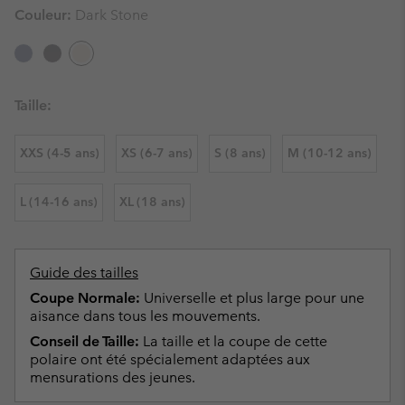
Couleur:
Dark Stone
Taille:
XXS (4-5 ans)
XS (6-7 ans)
S (8 ans)
M (10-12 ans)
L (14-16 ans)
XL (18 ans)
Guide des tailles
Coupe Normale:
Universelle et plus large pour une
aisance dans tous les mouvements.
Conseil de Taille:
La taille et la coupe de cette
polaire ont été spécialement adaptées aux
mensurations des jeunes.