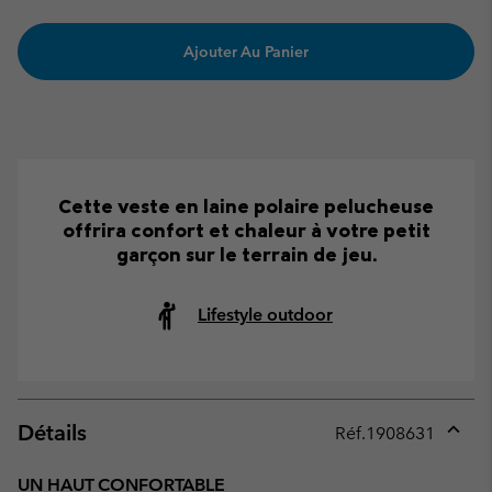
Ajouter Au Panier
Cette veste en laine polaire pelucheuse
offrira confort et chaleur à votre petit
garçon sur le terrain de jeu.
Lifestyle outdoor
Détails
Réf.
1908631
Expan
or
UN HAUT CONFORTABLE