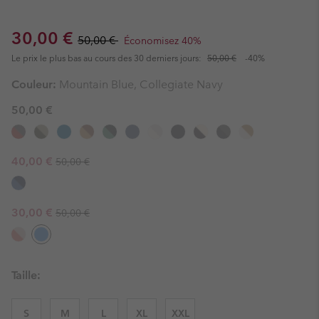
Sale price:
Regular price:
30,00 €
50,00 €
Économisez 40%
Le prix le plus bas au cours des 30 derniers jours:
50,00 €
-40%
Couleur:
Mountain Blue, Collegiate Navy
50,00 €
Regular price:
Sale price:
40,00 €
50,00 €
Regular price:
Sale price:
30,00 €
50,00 €
Taille:
S
M
L
XL
XXL