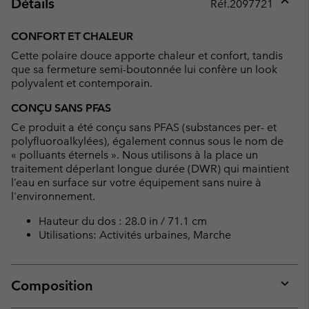
Détails
Réf.
2097721
Expan
or
CONFORT ET CHALEUR
collap
Cette polaire douce apporte chaleur et confort, tandis
sectio
que sa fermeture semi-boutonnée lui confère un look
polyvalent et contemporain.
CONÇU SANS PFAS
Ce produit a été conçu sans PFAS (substances per- et
polyfluoroalkylées), également connus sous le nom de
« polluants éternels ». Nous utilisons à la place un
traitement déperlant longue durée (DWR) qui maintient
l’eau en surface sur votre équipement sans nuire à
l'environnement.
Hauteur du dos : 28.0 in / 71.1 cm
Utilisations: Activités urbaines, Marche
Composition
Expan