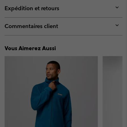
or
collap
Expédition et retours
sectio
Expan
or
collap
Commentaires client
sectio
Expan
or
collap
Vous Aimerez Aussi
sectio