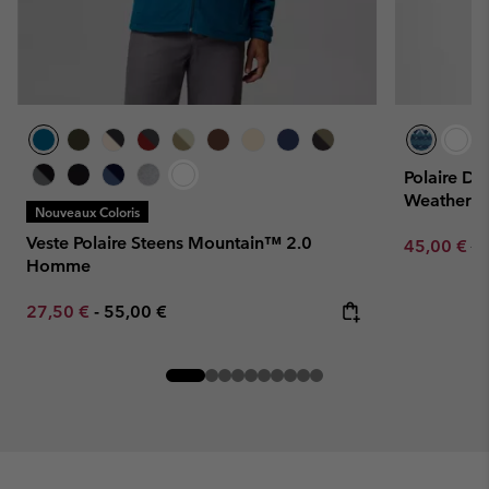
Polaire De
Weather™
Nouveaux Coloris
Veste Polaire Steens Mountain™ 2.0
Sale price:
Re
45,00 €
90
Homme
Minimum sale price:
Maximum price:
27,50 €
-
55,00 €