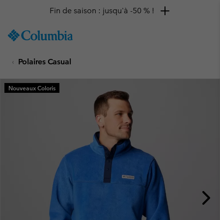
Fin de saison : jusqu'à -50 % !
SKIP
Columbia
TO
Sportswear
CONTENT
Polaires Casual
SKIP
TO
MAIN
Nouveaux Coloris
NAV
SKIP
TO
SEARCH