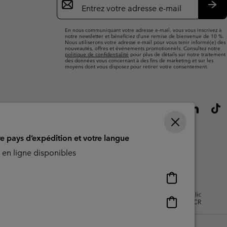
par
e-
S’a
mail
En nous communiquant votre adresse e-mail, vous vous inscrivez à
notre newsletter et bénéficiez d’une remise de bienvenue de 10 %.
Nous utiliserons votre adresse e-mail pour vous tenir informé(e) des
nouveautés, offres et événements promotionnels. Consultez notre
politique de confidentialité
pour plus de détails sur notre traitement
des données vous concernant à des fins de marketing et sur les
moyens dont vous disposez pour retirer votre consentement.
re pays d’expédition et votre langue
en ligne disponibles
Achats
en
isation - Contenu généré par
Impressum
Cookies
Public
ligne
Achats
CBCR
disponibles
en
ligne