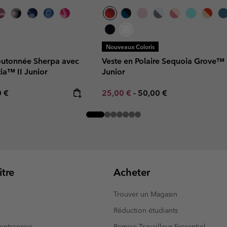
Nouveaux Coloris
outonnée Sherpa avec
Veste en Polaire Sequoia Grove™
ia™ II Junior
Junior
rice:
mum price:
Minimum sale price:
Maximum price:
0 €
25,00 €
-
50,00 €
tre
Acheter
Trouver un Magasin
Réduction étudiants
entreprise
Remise Travailleur Esssentiel