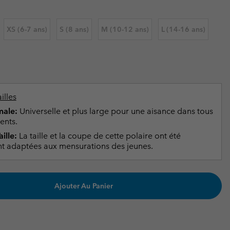
ours de cou
ours de cou
Guide Des Articles Imperméables
Guide Des Articles Imperméables
i & d'hiver
i & d'Hiver
XS (6-7 ans)
S (8 ans)
M (10-12 ans)
L (14-16 ans)
 grandes tailles
articles femme
articles homme
illes
ale:
Universelle et plus large pour une aisance dans tous
ents.
ille:
La taille et la coupe de cette polaire ont été
t adaptées aux mensurations des jeunes.
Ajouter Au Panier