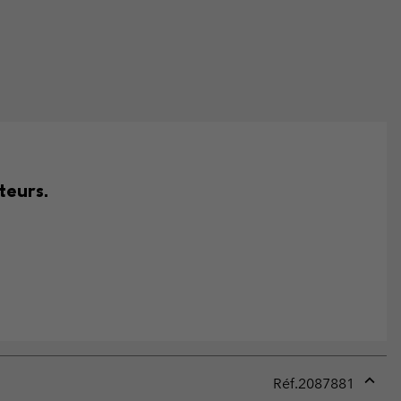
teurs.
Réf.
2087881
Expan