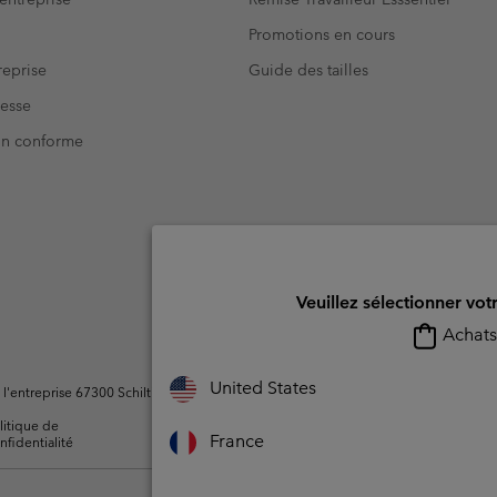
Promotions en cours
eprise
Guide des tailles
resse
Non conforme
Veuillez sélectionner vot
Achats 
United States
ntreprise 67300 Schiltigheim, France. Tous droits réservés.
litique de
Conditions d'utilisation -
Conditions D'util
France
nfidentialité
Membres
l'utilisateur