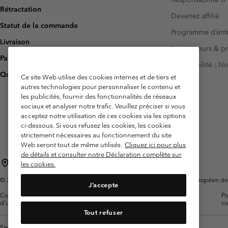
Rétractation
Devenez affilié
Statut de la commande
Programme d’entr
Livraison
Investisseurs & p
Paiement
Accessibilité : 
Questions fréquentes
Ce site Web utilise des cookies internes et de tiers et
autres technologies pour personnaliser le contenu et
les publicités, fournir des fonctionnalités de réseaux
sociaux et analyser notre trafic. Veuillez préciser si vous
acceptez notre utilisation de ces cookies via les options
ci-dessous. Si vous refusez les cookies, les cookies
strictement nécessaires au fonctionnement du site
Web seront tout de même utilisés.
Cliquez ici pour plus
de détails et consulter notre Déclaration complète sur
France
les cookies.
©
2026
Columbia Sportswear Europe SAS. 5 Rue de la Haye, Espace Européen de l'e
J’accepte
Conditions
Conditions Générales de
Garanties
Po
d'utilisation
Vente
Légales
co
Tout refuser
Service client: Lun - Sam de 9h à 13h et de 14h à 18h