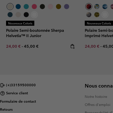
Nouveaux Coloris
Nouveaux Coloris
Polaire Semi-boutonnée Sherpa
Polaire Semi-b
Helvetia™ II Junior
Imprimé Helvet
Minimum sale price:
Maximum price:
Minimum sale p
Maxi
24,00 €
-
45,00 €
24,00 €
-
45,0
Nous connai
(+)33159500000
Service client
Notre histoire
Formulaire de contact
Offres d'emploi
Retours
Responsabilité d'