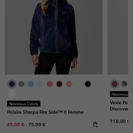
Nouveaux Co
Veste Pola
Nouveaux Coloris
Discovery
Polaire Sherpa Fire Side™ II Femme
Regular pr
110,00 €
Minimum sale price:
Maximum price:
45,00 €
-
75,00 €