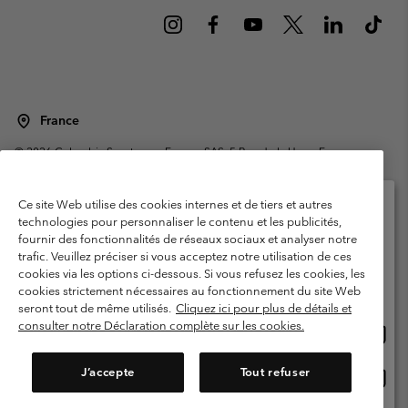
France
©
2026
Columbia Sportswear Europe SAS. 5 Rue de la Haye, Espace
Européen de l'entreprise 67300 Schiltigheim, France. Tous droits réservés.
Conditions d'utilisation
Conditions Générales de Vente
Ce site Web utilise des cookies internes et de tiers et autres
Garanties Légales
Politique de confidentialité
technologies pour personnaliser le contenu et les publicités,
fournir des fonctionnalités de réseaux sociaux et analyser notre
Veuillez sélectionner votre pays d’expédition et
Conditions d'utilisation - Membres
trafic. Veuillez préciser si vous acceptez notre utilisation de ces
votre langue
cookies via les options ci-dessous. Si vous refusez les cookies, les
Conditions D'utilisation - Contenu généré par l'utilisateur
Impressum
Achats en ligne disponibles
cookies strictement nécessaires au fonctionnement du site Web
Cookies
Public CBCR
seront tout de même utilisés.
Cliquez ici pour plus de détails et
consulter notre Déclaration complète sur les cookies.
Achat
United States
en
Service client: Lun - Sam de 9h à 13h et de 14h à 18h
(+)33159500000
ligne
J’accepte
Tout refuser
Achat
France
dispon
en