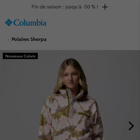
Remise de 10 % à saisir
SKIP
Columbia
TO
Sportswear
CONTENT
Polaires Sherpa
SKIP
TO
MAIN
Nouveaux Coloris
NAV
SKIP
TO
SEARCH