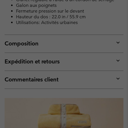
Galon aux poignets
Fermeture pression sur le devant
Hauteur du dos : 22.0 in / 55.9 cm
Utilisations: Activités urbaines
Composition
Expan
or
collap
Expédition et retours
sectio
Expan
or
collap
Commentaires client
sectio
Expan
or
collap
sectio