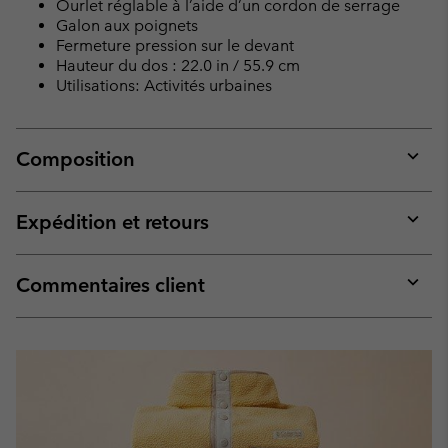
Ourlet réglable à l’aide d’un cordon de serrage
Galon aux poignets
Fermeture pression sur le devant
Hauteur du dos : 22.0 in / 55.9 cm
Utilisations: Activités urbaines
Composition
Expan
or
collap
Expédition et retours
sectio
Expan
or
collap
Commentaires client
sectio
Expan
or
collap
sectio