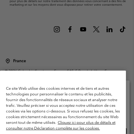
pour plus de détails sur notre traitement des données vous concernant à des fins de
marketing et sur les moyens dont vous disposez pour retirer votre consentement.
France
©
2026
Columbia Sportswear Europe SAS. 5 Rue de la Haye, Espace
Européen de l'entreprise 67300 Schiltigheim, France. Tous droits réservés.
Conditions d'utilisation
Conditions Générales de Vente
Ce site Web utilise des cookies internes et de tiers et autres
Garanties Légales
Politique de confidentialité
technologies pour personnaliser le contenu et les publicités,
fournir des fonctionnalités de réseaux sociaux et analyser notre
Veuillez sélectionner votre pays d’expédition et
Conditions d'utilisation - Membres
trafic. Veuillez préciser si vous acceptez notre utilisation de ces
votre langue
cookies via les options ci-dessous. Si vous refusez les cookies, les
Conditions D'utilisation - Contenu généré par l'utilisateur
Impressum
Achats en ligne disponibles
cookies strictement nécessaires au fonctionnement du site Web
Cookies
Public CBCR
seront tout de même utilisés.
Cliquez ici pour plus de détails et
consulter notre Déclaration complète sur les cookies.
Achat
United States