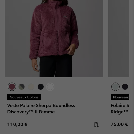
Nouveaux Coloris
Nouveaux Co
Veste Polaire Sherpa Boundless
Polaire Se
Discovery™ II Femme
Ridge™ F
Regular price:
Regular pr
110,00 €
75,00 €