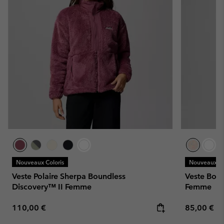
Nouveaux Coloris
Nouveaux Co
Veste Polaire Sherpa Boundless
Veste Bomb
Discovery™ II Femme
Femme
Regular price:
Regular pr
110,00 €
85,00 €