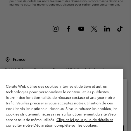
pour plus de détails sur notre traitement des données vous concernant à des fins de
marketing et sur les moyens dont vous disposez pour retirer votre consentement.
France
©
2026
Columbia Sportswear Europe SAS. 5 Rue de la Haye, Espace
Européen de l'entreprise 67300 Schiltigheim, France. Tous droits réservés.
Conditions d'utilisation
Conditions Générales de Vente
Ce site Web utilise des cookies internes et de tiers et autres
Garanties Légales
Politique de confidentialité
technologies pour personnaliser le contenu et les publicités,
fournir des fonctionnalités de réseaux sociaux et analyser notre
Veuillez sélectionner votre pays d’expédition et
Conditions d'utilisation - Membres
trafic. Veuillez préciser si vous acceptez notre utilisation de ces
votre langue
cookies via les options ci-dessous. Si vous refusez les cookies, les
Conditions D'utilisation - Contenu généré par l'utilisateur
Impressum
Achats en ligne disponibles
cookies strictement nécessaires au fonctionnement du site Web
Cookies
Public CBCR
seront tout de même utilisés.
Cliquez ici pour plus de détails et
consulter notre Déclaration complète sur les cookies.
Achat
United States