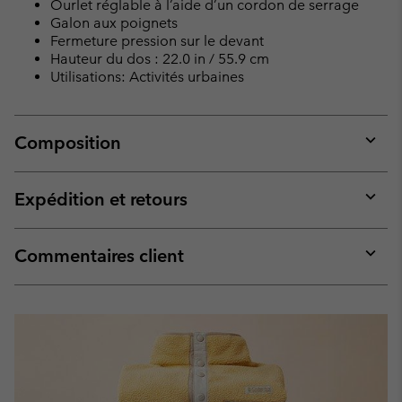
Ourlet réglable à l’aide d’un cordon de serrage
Galon aux poignets
Fermeture pression sur le devant
Hauteur du dos : 22.0 in / 55.9 cm
Utilisations: Activités urbaines
Composition
Expan
or
collap
Expédition et retours
sectio
Expan
or
collap
Commentaires client
sectio
Expan
or
collap
sectio