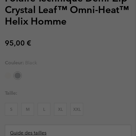
Crystal Leaf™ Omni-Heat™
Helix Homme
Regular price:
95,00 €
Couleur:
Black
Taille:
S
M
L
XL
XXL
Guide des tailles