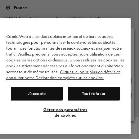
France
©
2026
Columbia Sportswear Europe SAS. 5 Rue de la Haye, Espace
Européen de l'entreprise 67300 Schiltigheim, France. Tous droits réservés.
Conditions d'utilisation
Conditions Générales de Vente
Ce site Web utilise des cookies internes et de tiers et autres
Garanties Légales
Politique de confidentialité
technologies pour personnaliser le contenu et les publicités,
fournir des fonctionnalités de réseaux sociaux et analyser notre
Veuillez sélectionner votre pays d’expédition et
Conditions d'utilisation - Membres
trafic. Veuillez préciser si vous acceptez notre utilisation de ces
votre langue
cookies via les options ci-dessous. Si vous refusez les cookies, les
Conditions D'utilisation - Contenu généré par l'utilisateur
Impressum
Achats en ligne disponibles
cookies strictement nécessaires au fonctionnement du site Web
Cookies
Public CBCR
seront tout de même utilisés.
Cliquez ici pour plus de détails et
consulter notre Déclaration complète sur les cookies.
Achat
United States
en
Service client: Lun - Sam de 9h à 13h et de 14h à 18h
(+)33159500000
ligne
J’accepte
Tout refuser
Achat
France
dispon
en
ligne
Gérer vos paramètres
Voir Tous Les Pays
dispon
de cookies
Menu
Rechercher
Connexion
Mini
Cart