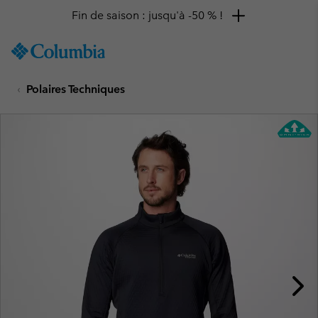
Fin de saison : jusqu'à -50 % !
SKIP
Columbia
TO
Sportswear
CONTENT
Polaires Techniques
SKIP
TO
MAIN
NAV
SKIP
TO
SEARCH