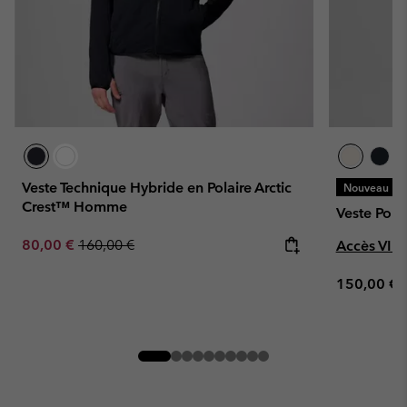
Veste Technique Hybride en Polaire Arctic
Nouveau
Crest™ Homme
Veste Pol
Sale price:
Regular price:
80,00 €
160,00 €
Accès VIP
Regular pr
150,00 €