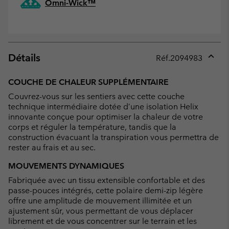
Omni-Wick™
Détails
Réf.
2094983
Expan
or
COUCHE DE CHALEUR SUPPLÉMENTAIRE
collap
Couvrez-vous sur les sentiers avec cette couche
sectio
technique intermédiaire dotée d’une isolation Helix
innovante conçue pour optimiser la chaleur de votre
corps et réguler la température, tandis que la
construction évacuant la transpiration vous permettra de
rester au frais et au sec.
MOUVEMENTS DYNAMIQUES
Fabriquée avec un tissu extensible confortable et des
passe-pouces intégrés, cette polaire demi-zip légère
offre une amplitude de mouvement illimitée et un
ajustement sûr, vous permettant de vous déplacer
librement et de vous concentrer sur le terrain et les