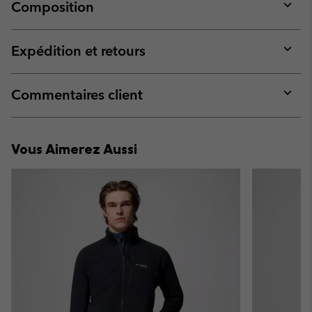
Composition
Expan
or
collap
Expédition et retours
sectio
Expan
or
collap
Commentaires client
sectio
Expan
or
collap
Vous Aimerez Aussi
sectio