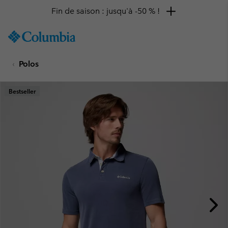
Fin de saison : jusqu'à -50 % !
SKIP
Columbia
TO
Sportswear
CONTENT
Polos
SKIP
TO
MAIN
Bestseller
NAV
SKIP
TO
SEARCH