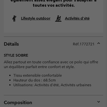
toutes vos activités.
Lifestyle outdoor
Activités d'été
Détails
Réf.
1772721
Expan
or
STYLE SOBRE
collap
Allez partout en toute confiance avec ce polo qui offre
sectio
un équilibre parfait entre confort et style.
Tissu extensible confortable
Hauteur du dos : 68.5cm
Utilisations: Activités d'été, Activités urbaines
Composition
Expan