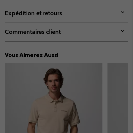
or
collap
Expédition et retours
sectio
Expan
or
collap
Commentaires client
sectio
Expan
or
collap
Vous Aimerez Aussi
sectio