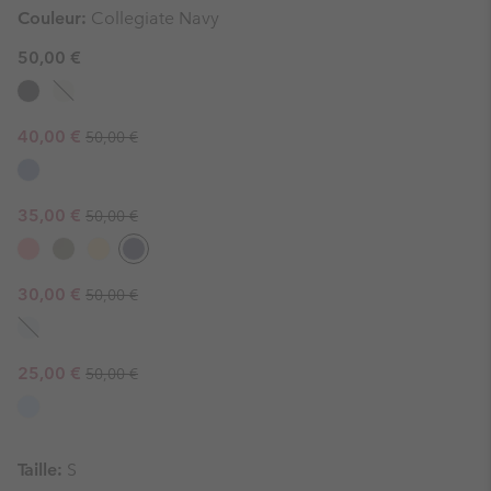
Couleur:
Collegiate Navy
50,00 €
Regular price:
Sale price:
40,00 €
50,00 €
Regular price:
Sale price:
35,00 €
50,00 €
Regular price:
Sale price:
30,00 €
50,00 €
Regular price:
Sale price:
25,00 €
50,00 €
Taille:
S