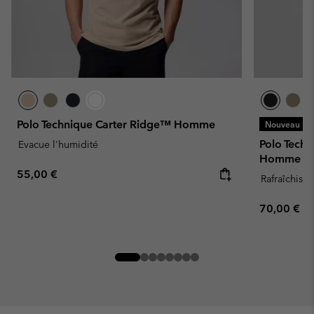
Polo Technique Carter Ridge™ Homme
Nouveau
Polo Tech
Evacue l'humidité
Homme
Regular price:
55,00 €
Rafraîchissa
Regular pr
70,00 €