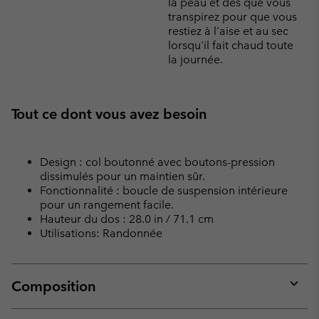
la peau et dès que vous
transpirez pour que vous
restiez à l'aise et au sec
lorsqu'il fait chaud toute
la journée.
Tout ce dont vous avez besoin
Design : col boutonné avec boutons-pression
dissimulés pour un maintien sûr.
Fonctionnalité : boucle de suspension intérieure
pour un rangement facile.
Hauteur du dos : 28.0 in / 71.1 cm
Utilisations: Randonnée
Composition
Expan
or