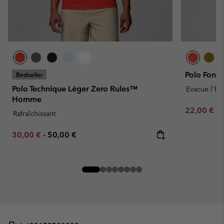
Polo Fonct
Bestseller
Polo Technique Léger Zero Rules™
Evacue l'hu
Homme
Minimum sa
22,00 €
-
Rafraîchissant
Minimum sale price:
Maximum price:
30,00 €
-
50,00 €