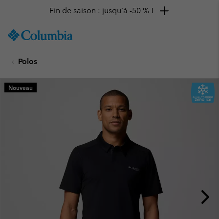
Fin de saison : jusqu'à -50 % !
SKIP
Columbia
TO
Sportswear
CONTENT
Polos
SKIP
TO
MAIN
Nouveau
NAV
SKIP
TO
SEARCH