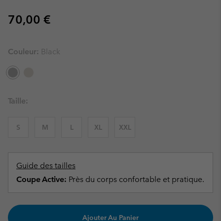
Regular price:
70,00 €
Couleur:
Black
Taille:
S
M
L
XL
XXL
Guide des tailles
Coupe Active:
Près du corps confortable et pratique.
Ajouter Au Panier