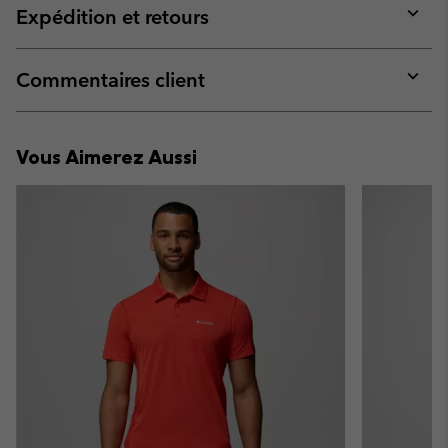
collap
Expédition et retours
sectio
Expan
or
collap
Commentaires client
sectio
Expan
or
collap
Vous Aimerez Aussi
sectio