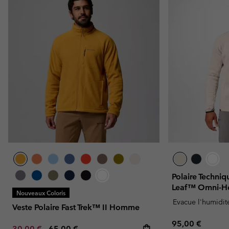
Polaire Techniq
Leaf™ Omni-H
Nouveaux Coloris
Evacue l'humidit
Veste Polaire Fast Trek™ II Homme
Regular price:
95,00 €
Minimum sale price:
Maximum price:
30,00 €
-
65,00 €