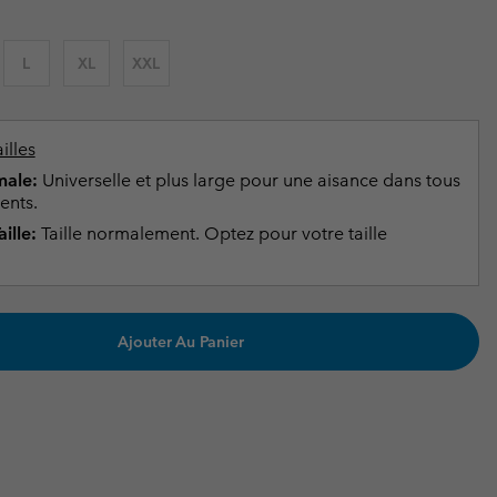
ours de cou
ours de cou
Guide Des Articles Imperméables
Guide Des Articles Imperméables
i & d'hiver
i & d'Hiver
L
XL
XXL
 grandes tailles
articles femme
articles homme
illes
ale:
Universelle et plus large pour une aisance dans tous
ents.
ille:
Taille normalement. Optez pour votre taille
Ajouter Au Panier