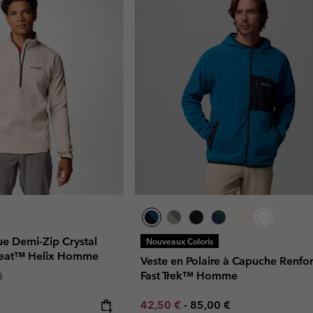
ue Demi-Zip Crystal
Nouveaux Coloris
eat™ Helix Homme
Veste en Polaire à Capuche Renfo
Fast Trek™ Homme
é
Minimum sale price:
Maximum price:
42,50 €
-
85,00 €