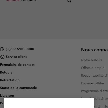
Nous connai
(+)33159500000
Service client
Notre histoire
Formulaire de contact
Offres d'emploi
Retours
Responsabilité d'
Rétractation
Devenez affilié
Statut de la commande
Programme d’entr
Livraison
Investisseurs & p
Paiement
Accessibilité : 