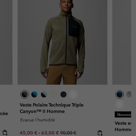
Veste Polaire Technique Triple
Canyon™ II Homme
rcée
Nouveaux C
Evacue l'humidité
Veste en 
Homme
Minimum sale price:
Maximum sale price:
Regular price:
45,00 €
-
63,00 €
90,00 €