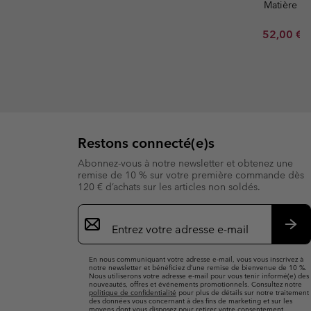
Matière Re
Minimum s
52,00 €
Restons connecté(e)s
Abonnez-vous à notre newsletter et obtenez une
remise de 10 % sur votre première commande dès
120 € d’achats sur les articles non soldés.
Inscription
par
e-
S’a
mail
En nous communiquant votre adresse e-mail, vous vous inscrivez à
notre newsletter et bénéficiez d’une remise de bienvenue de 10 %.
Nous utiliserons votre adresse e-mail pour vous tenir informé(e) des
nouveautés, offres et événements promotionnels. Consultez notre
politique de confidentialité
pour plus de détails sur notre traitement
des données vous concernant à des fins de marketing et sur les
moyens dont vous disposez pour retirer votre consentement.