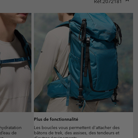
Réf.
2072181
Expan
or
collap
sectio
Plus de fonctionnalité
hydratation
Les boucles vous permettent d'attacher des
d’eau de
bâtons de trek, des assises, des tendeurs et