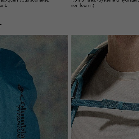
s auxquels vous souhaitez
1,5 à 3 litres. (Système d'hydratati
ent.
non fourni.)
r