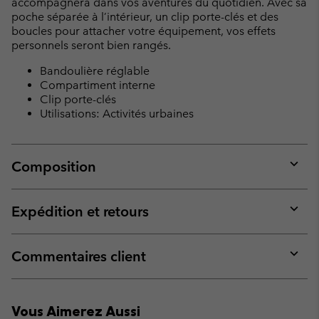
accompagnera dans vos aventures du quotidien. Avec sa
poche séparée à l’intérieur, un clip porte-clés et des
boucles pour attacher votre équipement, vos effets
personnels seront bien rangés.
Bandoulière réglable
Compartiment interne
Clip porte-clés
Utilisations: Activités urbaines
Composition
Expan
or
collap
Expédition et retours
sectio
Expan
or
collap
Commentaires client
sectio
Expan
or
collap
Vous Aimerez Aussi
sectio