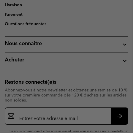
Livraison
Paiement
Questions fréquentes
Nous connaitre
Acheter
Restons connecté(e)s
Abonnez-vous à notre newsletter et obtenez une remise de 10 %
sur votre première commande dès 120 € d’achats sur les articles
non soldés.
Inscription
par
e-
S’abo
mail
En nous communiquant votre adresse e-mail, vous vous inscrivez à notre newsletter et