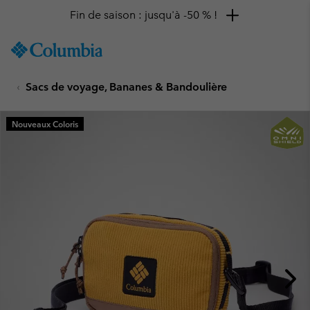
Fin de saison : jusqu'à -50 % !
SKIP
Columbia
TO
Sportswear
CONTENT
Sacs de voyage, Bananes & Bandoulière
SKIP
TO
MAIN
Nouveaux Coloris
NAV
SKIP
TO
SEARCH