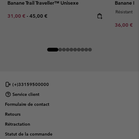
Banane Trail Traveller™ Unisexe
Banane Ec
Résistant à 
Minimum sale price:
Maximum price:
31,00 €
-
45,00 €
Minimum sa
36,00 €
-
(+)33159500000
Service client
Formulaire de contact
Retours
Rétractation
Statut de la commande