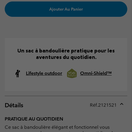
Ajouter Au Panier
Un sac à bandoulière pratique pour les
aventures du quotidien.
Lifestyle outdoor
Omni-Shield™
Détails
Réf.
2121521
Expan
or
PRATIQUE AU QUOTIDIEN
collap
Ce sac à bandoulière élégant et fonctionnel vous
sectio