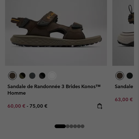
Sandale de Randonnée 3 Brides Konos™
Sandale L
Homme
Minimum sa
63,00 €
-
Minimum sale price:
Maximum price:
60,00 €
-
75,00 €