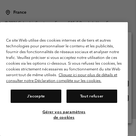
France
©
2026
Columbia Sportswear Europe SAS. 5 Rue de la Haye, Espace
Européen de l'entreprise 67300 Schiltigheim, France. Tous droits réservés.
Conditions d'utilisation
Conditions Générales de Vente
Ce site Web utilise des cookies internes et de tiers et autres
Garanties Légales
Politique de confidentialité
technologies pour personnaliser le contenu et les publicités,
fournir des fonctionnalités de réseaux sociaux et analyser notre
Veuillez sélectionner votre pays d’expédition et
Conditions d'utilisation - Membres
trafic. Veuillez préciser si vous acceptez notre utilisation de ces
votre langue
cookies via les options ci-dessous. Si vous refusez les cookies, les
Conditions D'utilisation - Contenu généré par l'utilisateur
Impressum
Achats en ligne disponibles
cookies strictement nécessaires au fonctionnement du site Web
Cookies
Public CBCR
seront tout de même utilisés.
Cliquez ici pour plus de détails et
consulter notre Déclaration complète sur les cookies.
Achat
United States
en
Service client: Lun - Sam de 9h à 13h et de 14h à 18h
(+)33159500000
ligne
J’accepte
Tout refuser
Achat
France
dispon
en
ligne
Gérer vos paramètres
Voir Tous Les Pays
dispon
de cookies
Menu
Rechercher
Connexion
Mini