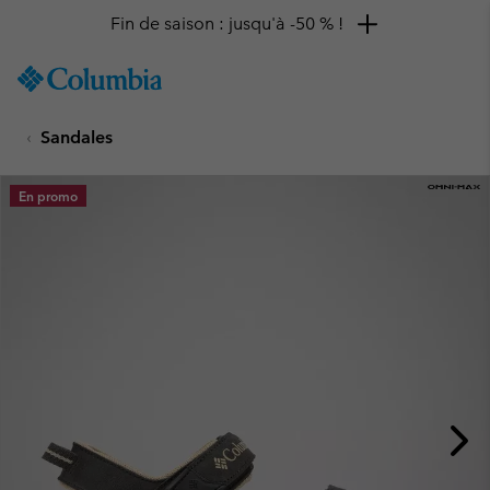
Fin de saison : jusqu'à -50 % !
SKIP
Columbia
TO
Sportswear
CONTENT
Sandales
SKIP
TO
MAIN
En promo
NAV
SKIP
TO
SEARCH