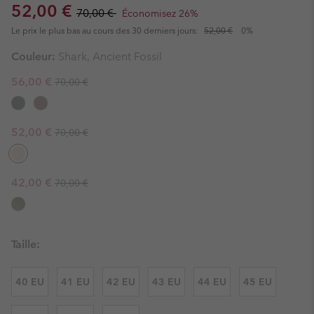
Sale price:
Regular price:
52,00 €
70,00 €
Économisez 26%
Le prix le plus bas au cours des 30 derniers jours:
52,00 €
0%
Couleur:
Shark, Ancient Fossil
Regular price:
Sale price:
56,00 €
70,00 €
Regular price:
Sale price:
52,00 €
70,00 €
Regular price:
Sale price:
42,00 €
70,00 €
Taille:
40 EU
41 EU
42 EU
43 EU
44 EU
45 EU