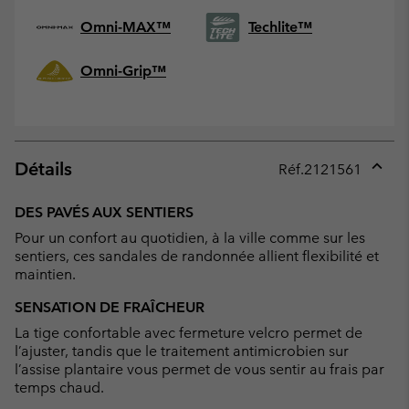
Omni-MAX™
Techlite™
Omni-Grip™
Détails
Réf.
2121561
Expan
or
DES PAVÉS AUX SENTIERS
collap
Pour un confort au quotidien, à la ville comme sur les
sectio
sentiers, ces sandales de randonnée allient flexibilité et
maintien.
SENSATION DE FRAÎCHEUR
La tige confortable avec fermeture velcro permet de
l’ajuster, tandis que le traitement antimicrobien sur
l’assise plantaire vous permet de vous sentir au frais par
temps chaud.