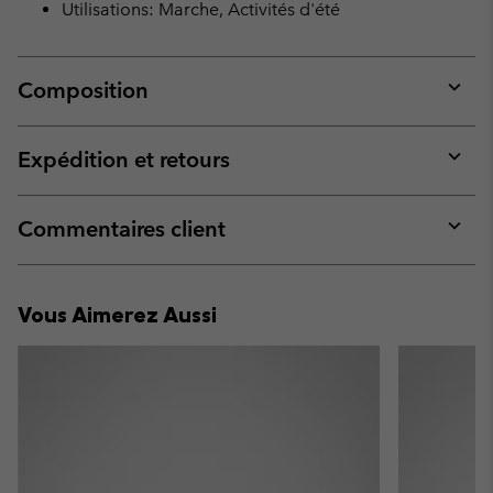
Utilisations: Marche, Activités d'été
Composition
Expan
or
collap
Expédition et retours
sectio
Expan
or
collap
Commentaires client
sectio
Expan
or
collap
Vous Aimerez Aussi
sectio