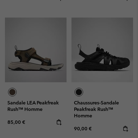
Sandale LEA Peakfreak
Chaussures-Sandale
Rush™ Homme
Peakfreak Rush™
Homme
Regular price:
85,00 €
Regular price:
90,00 €