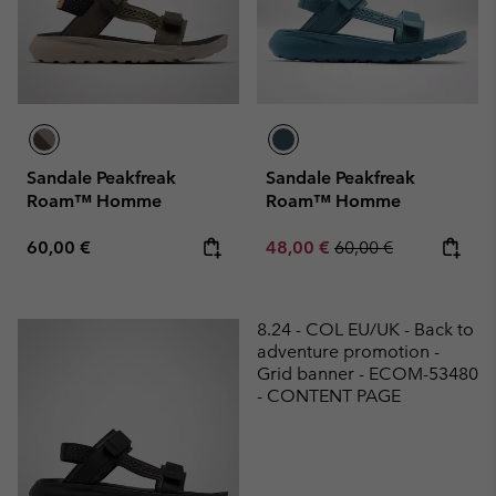
Sandale Peakfreak
Sandale Peakfreak
Roam™ Homme
Roam™ Homme
Regular price:
Sale price:
Regular price:
60,00 €
48,00 €
60,00 €
8.24 - COL EU/UK - Back to
adventure promotion -
Grid banner - ECOM-53480
- CONTENT PAGE