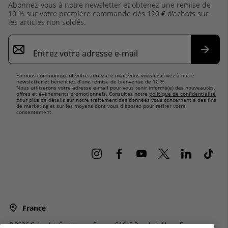
Abonnez-vous à notre newsletter et obtenez une remise de
10 % sur votre première commande dès 120 € d’achats sur
les articles non soldés.
Inscription
par
e-
S’abo
mail
En nous communiquant votre adresse e-mail, vous vous inscrivez à notre
newsletter et bénéficiez d’une remise de bienvenue de 10 %.
Nous utiliserons votre adresse e-mail pour vous tenir informé(e) des nouveautés,
offres et événements promotionnels. Consultez notre
politique de confidentialité
pour plus de détails sur notre traitement des données vous concernant à des fins
de marketing et sur les moyens dont vous disposez pour retirer votre
consentement.
France
©
2026
Columbia Sportswear Europe SAS. 5 Rue de la Haye, Espace