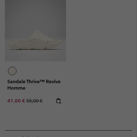
Sandale Thrive™ Revive
Homme
Sale price:
Regular price:
41,00 €
55,00 €