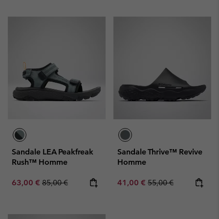
Sandale LEA Peakfreak
Sandale Thrive™ Revive
Rush™ Homme
Homme
Sale price:
Regular price:
Sale price:
Regular price:
63,00 €
85,00 €
41,00 €
55,00 €