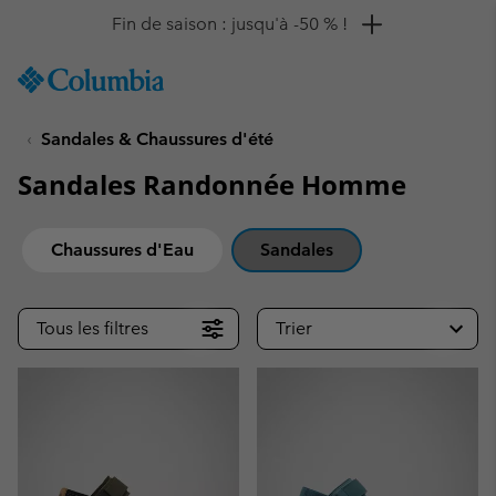
Remise de 10 % à saisir
SKIP
Columbia
TO
Sportswear
CONTENT
Sandales & Chaussures d'été
SKIP
TO
Sandales Randonnée Homme
MAIN
NAV
SKIP
Chaussures d'Eau
Sandales
TO
SEARCH
Tous les filtres
Trier