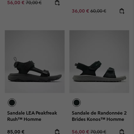
Sale price:
Regular price:
56,00 €
70,00 €
Sale price:
Regular price:
36,00 €
60,00 €
Sandale LEA Peakfreak
Sandale de Randonnée 2
Rush™ Homme
Brides Konos™ Homme
Regular price:
Sale price:
Regular price:
85,00 €
56,00 €
70,00 €