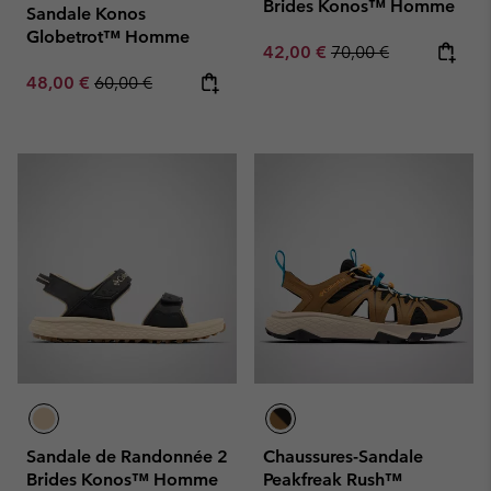
Brides Konos™ Homme
Sandale Konos
Globetrot™ Homme
Sale price:
Regular price:
42,00 €
70,00 €
Sale price:
Regular price:
48,00 €
60,00 €
Sandale de Randonnée 2
Chaussures-Sandale
Brides Konos™ Homme
Peakfreak Rush™