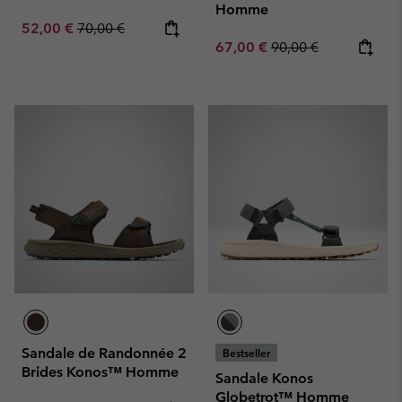
Homme
Sale price:
Regular price:
52,00 €
70,00 €
Sale price:
Regular price:
67,00 €
90,00 €
Sandale de Randonnée 2
Bestseller
Brides Konos™ Homme
Sandale Konos
Globetrot™ Homme