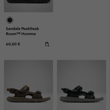
Sandale Peakfreak
Roam™ Homme
Regular price:
60,00 €