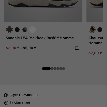
Sandale LEA Peakfreak Rush™ Homme
Chaussure
Homme
Minimum sale price:
Maximum price:
63,00 €
-
85,00 €
Minimum sa
67,00 €
-
(+)33159500000
Service client