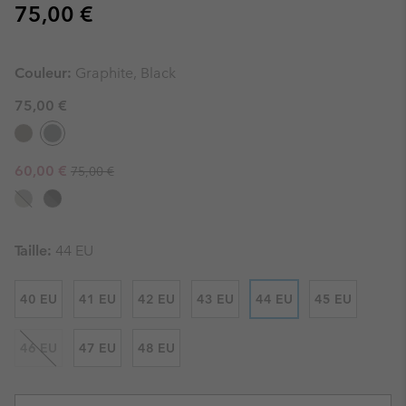
Regular price:
75,00 €
Couleur:
Graphite, Black
75,00 €
Regular price:
Sale price:
60,00 €
75,00 €
Taille:
44 EU
40 EU
41 EU
42 EU
43 EU
44 EU
45 EU
46 EU
47 EU
48 EU