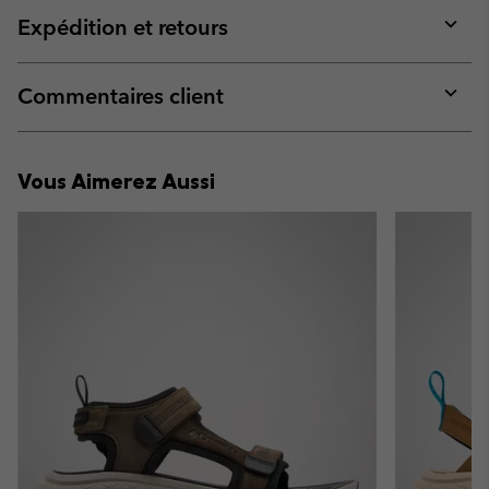
collap
Expédition et retours
sectio
Expan
or
collap
Commentaires client
sectio
Expan
or
collap
Vous Aimerez Aussi
sectio