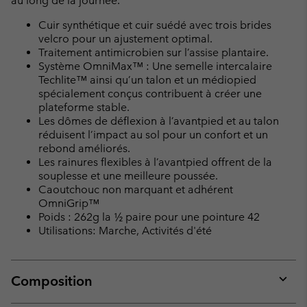
au long de la journée.
Cuir synthétique et cuir suédé avec trois brides
velcro pour un ajustement optimal.
Traitement antimicrobien sur l’assise plantaire.
Système OmniMax™ : Une semelle intercalaire
Techlite™ ainsi qu’un talon et un médiopied
spécialement conçus contribuent à créer une
plateforme stable.
Les dômes de déflexion à l’avantpied et au talon
réduisent l’impact au sol pour un confort et un
rebond améliorés.
Les rainures flexibles à l’avantpied offrent de la
souplesse et une meilleure poussée.
Caoutchouc non marquant et adhérent
OmniGrip™
Poids : 262g la ½ paire pour une pointure 42
Utilisations: Marche, Activités d'été
Composition
Expan
or