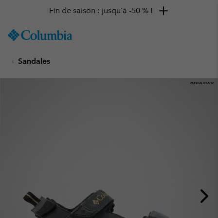
Fin de saison : jusqu'à -50 % !
SKIP
Columbia
TO
Sportswear
CONTENT
Sandales
SKIP
TO
MAIN
NAV
SKIP
TO
SEARCH