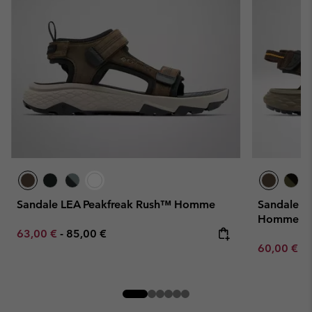
Sandale LEA Peakfreak Rush™ Homme
Sandale d
Homme
Minimum sale price:
Maximum price:
63,00 €
-
85,00 €
Minimum sa
60,00 €
-