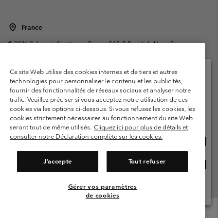
France
©
2026
Columbia Sportswear Europe SAS. 5 Rue de la Haye, Espace
Européen de l'entreprise 67300 Schiltigheim, France. Tous droits réservés.
Conditions d'utilisation
Conditions Générales de Vente
Ce site Web utilise des cookies internes et de tiers et autres
Garanties Légales
Politique de confidentialité
technologies pour personnaliser le contenu et les publicités,
fournir des fonctionnalités de réseaux sociaux et analyser notre
Veuillez sélectionner votre pays d’expédition et
Conditions d'utilisation - Membres
trafic. Veuillez préciser si vous acceptez notre utilisation de ces
votre langue
cookies via les options ci-dessous. Si vous refusez les cookies, les
Conditions D'utilisation - Contenu généré par l'utilisateur
Impressum
Achats en ligne disponibles
cookies strictement nécessaires au fonctionnement du site Web
Cookies
Public CBCR
seront tout de même utilisés.
Cliquez ici pour plus de détails et
consulter notre Déclaration complète sur les cookies.
Achat
United States
en
Service client: Lun - Sam de 9h à 13h et de 14h à 18h
(+)33159500000
ligne
J’accepte
Tout refuser
Achat
France
dispon
en
ligne
Gérer vos paramètres
Voir Tous Les Pays
dispon
de cookies