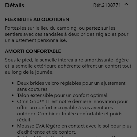
Détails
Réf.
2108771
Expan
or
FLEXIBILITÉ AU QUOTIDIEN
collap
Portez-les sur le lieu du camping, ou partez sur les
sectio
sentiers avec ces sandales à deux brides réglables pour
un ajustement personnalisé.
AMORTI CONFORTABLE
Sous le pied, la semelle intercalaire amortissante légère
et la semelle extérieure adhérente offrent un confort tout
au long de la journée.
Deux brides velcro réglables pour un ajustement
sans coutures.
Talon extensible pour un confort optimal.
OmniGrip™ LT est notre dernière innovation pour
offrir un confort incroyable à vos aventures
outdoor. Combinez foulée confortable et poids
réduit.
Mousse EVA légère en contact avec le sol pour plus
d’adhérence et de confort.