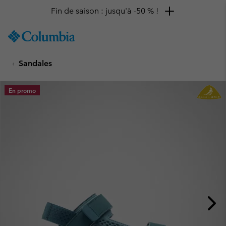
Fin de saison : jusqu'à -50 % !
SKIP
Columbia
TO
Sportswear
CONTENT
Sandales
SKIP
TO
MAIN
En promo
NAV
SKIP
TO
SEARCH