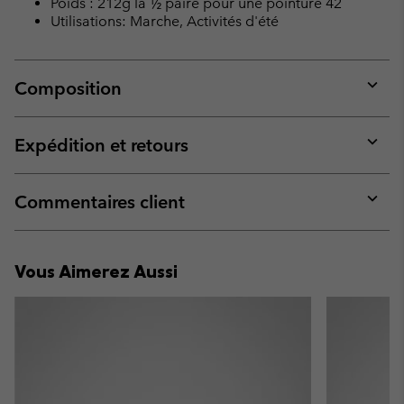
Poids : 212g la ½ paire pour une pointure 42
Utilisations: Marche, Activités d'été
Composition
Expan
or
collap
Expédition et retours
sectio
Expan
or
collap
Commentaires client
sectio
Expan
or
collap
Vous Aimerez Aussi
sectio