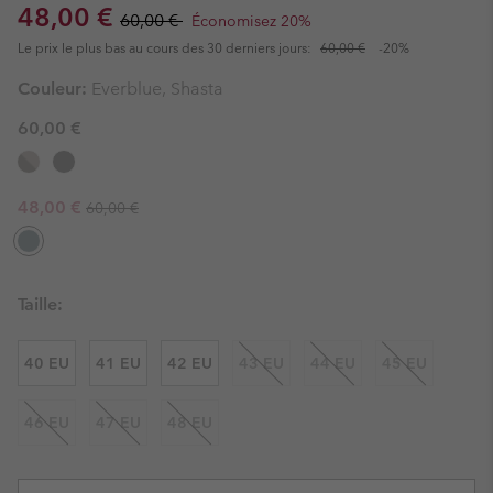
Sale price:
Regular price:
48,00 €
60,00 €
Économisez 20%
Le prix le plus bas au cours des 30 derniers jours:
60,00 €
-20%
Couleur:
Everblue, Shasta
60,00 €
Regular price:
Sale price:
48,00 €
60,00 €
Taille:
40 EU
41 EU
42 EU
43 EU
44 EU
45 EU
46 EU
47 EU
48 EU