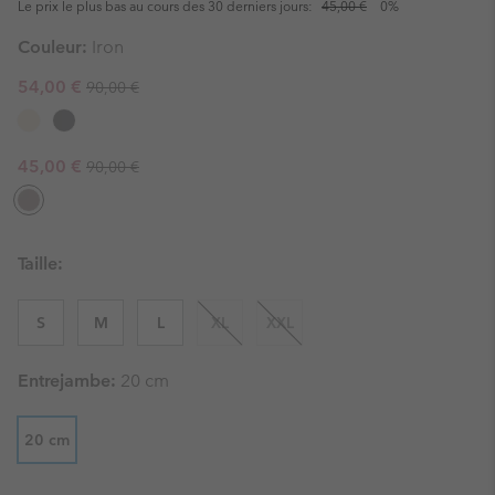
Le prix le plus bas au cours des 30 derniers jours:
45,00 €
0%
Couleur:
Iron
Regular price:
Sale price:
54,00 €
90,00 €
Regular price:
Sale price:
45,00 €
90,00 €
Taille:
S
M
L
XL
XXL
Entrejambe:
20 cm
20 cm