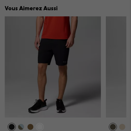
collap
Vous Aimerez Aussi
sectio