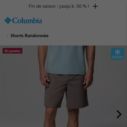
Fin de saison : jusqu'à -50 % !
SKIP
Columbia
TO
Sportswear
CONTENT
Shorts Randonnée
SKIP
TO
MAIN
En promo
NAV
SKIP
TO
SEARCH