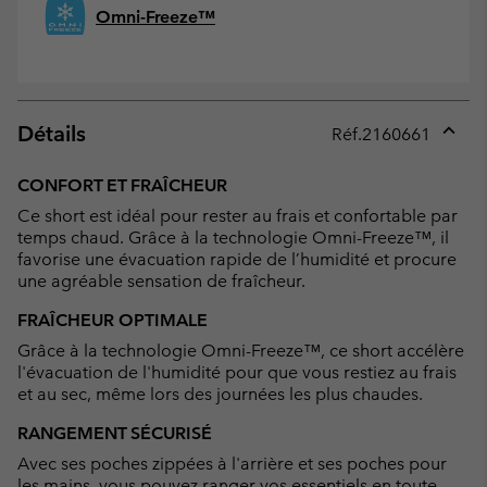
Omni-Freeze™
Détails
Réf.
2160661
Expan
or
CONFORT ET FRAÎCHEUR
collap
Ce short est idéal pour rester au frais et confortable par
sectio
temps chaud. Grâce à la technologie Omni-Freeze™, il
favorise une évacuation rapide de l’humidité et procure
une agréable sensation de fraîcheur.
FRAÎCHEUR OPTIMALE
Grâce à la technologie Omni-Freeze™, ce short accélère
l'évacuation de l'humidité pour que vous restiez au frais
et au sec, même lors des journées les plus chaudes.
RANGEMENT SÉCURISÉ
Avec ses poches zippées à l'arrière et ses poches pour
les mains, vous pouvez ranger vos essentiels en toute