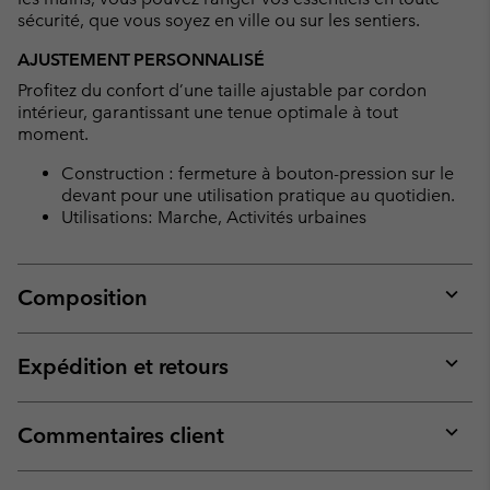
sécurité, que vous soyez en ville ou sur les sentiers.
AJUSTEMENT PERSONNALISÉ
Profitez du confort d’une taille ajustable par cordon
intérieur, garantissant une tenue optimale à tout
moment.
Construction : fermeture à bouton-pression sur le
devant pour une utilisation pratique au quotidien.
Utilisations: Marche, Activités urbaines
Composition
Expan
or
collap
Expédition et retours
sectio
Expan
or
collap
Commentaires client
sectio
Expan
or