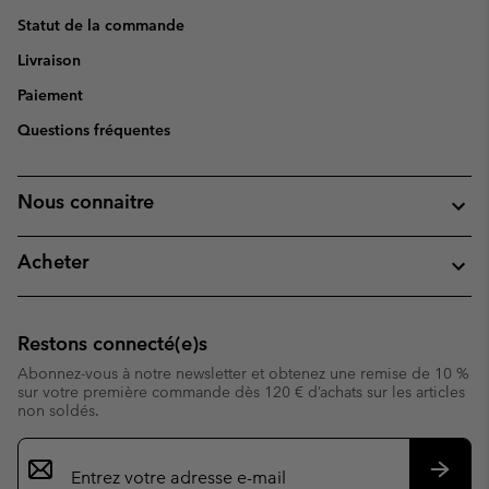
Statut de la commande
Livraison
Paiement
Questions fréquentes
Nous connaitre
Acheter
Restons connecté(e)s
Abonnez-vous à notre newsletter et obtenez une remise de 10 %
sur votre première commande dès 120 € d’achats sur les articles
non soldés.
Inscription
par