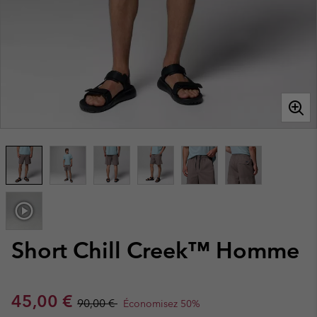
Short Chill Creek™ Homme
Sale price:
Regular price:
45,00 €
90,00 €
Économisez 50%