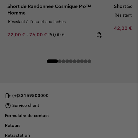
Short de Randonnée Cosmique Pro™
Short Sc
Homme
Résistant à 
Résistant à l'eau et aux taches
Minimum sa
42,00 €
-
Minimum sale price:
Maximum sale price:
Regular price:
72,00 €
-
76,00 €
90,00 €
(+)33159500000
Service client
Formulaire de contact
Retours
Rétractation