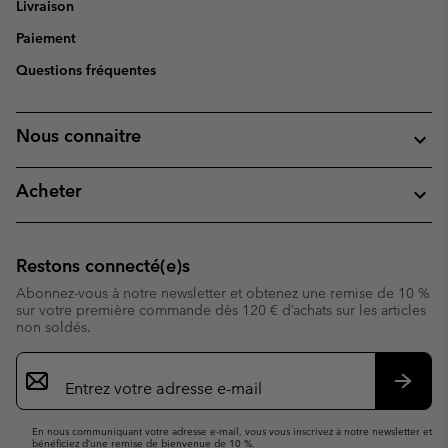
Livraison
Paiement
Questions fréquentes
Nous connaitre
Acheter
Restons connecté(e)s
Abonnez-vous à notre newsletter et obtenez une remise de 10 %
sur votre première commande dès 120 € d’achats sur les articles
non soldés.
Inscription
par
e-
S’abo
mail
En nous communiquant votre adresse e-mail, vous vous inscrivez à notre newsletter et
bénéficiez d’une remise de bienvenue de 10 %.