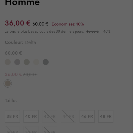
Homme
Sale price:
Regular price:
36,00 €
60,00 €
Économisez 40%
Le prix le plus bas au cours des 30 derniers jours:
60,00 €
-40%
Couleur:
Delta
60,00 €
Regular price:
Sale price:
36,00 €
60,00 €
Taille:
38 FR
40 FR
42 FR
44 FR
46 FR
48 FR
50 FR
52 FR
54 FR