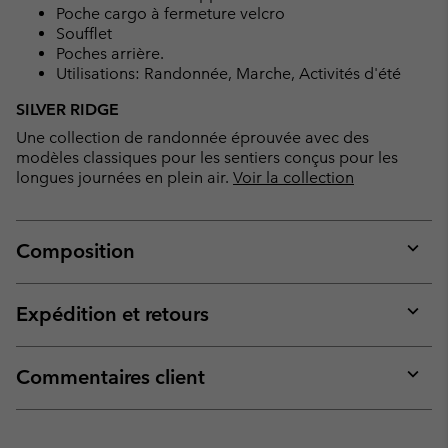
Poche cargo à fermeture velcro
Soufflet
Poches arrière.
Utilisations: Randonnée, Marche, Activités d'été
SILVER RIDGE
Une collection de randonnée éprouvée avec des
modèles classiques pour les sentiers conçus pour les
longues journées en plein air.
Voir la collection
Composition
Expan
or
collap
Expédition et retours
sectio
Expan
or
collap
Commentaires client
sectio
Expan
or
collap