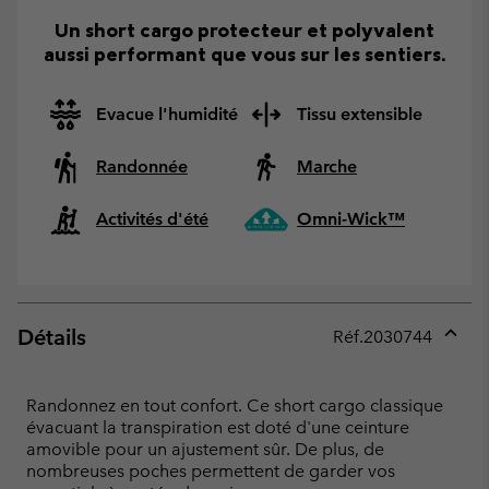
Un short cargo protecteur et polyvalent
aussi performant que vous sur les sentiers.
Evacue l'humidité
Tissu extensible
Randonnée
Marche
Activités d'été
Omni-Wick™
Détails
Réf.
2030744
Expan
or
collap
Randonnez en tout confort. Ce short cargo classique
sectio
évacuant la transpiration est doté d'une ceinture
amovible pour un ajustement sûr. De plus, de
nombreuses poches permettent de garder vos