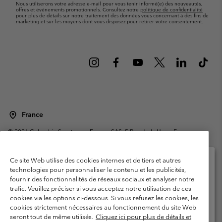
Nous utiliserons votre adresse e-mail pour vous tenir informé(e) des nouveautés,
offres et événements promotionnels. Consultez notre
politique de confidentialité
pour plus de détails sur notre traitement des données vous concernant à des fins de
marketing et sur les moyens dont vous disposez pour retirer votre consentement.
France
©
2026
Columbia Sportswear Europe SAS. 5 Rue de la Haye, Espace
Européen de l'entreprise 67300 Schiltigheim, France. Tous droits réservés.
Conditions d'utilisation
Conditions Générales de Vente
Ce site Web utilise des cookies internes et de tiers et autres
Garanties Légales
Politique de confidentialité
technologies pour personnaliser le contenu et les publicités,
fournir des fonctionnalités de réseaux sociaux et analyser notre
Veuillez sélectionner votre pays d’expédition et
Conditions d'utilisation - Membres
trafic. Veuillez préciser si vous acceptez notre utilisation de ces
votre langue
cookies via les options ci-dessous. Si vous refusez les cookies, les
Conditions D'utilisation - Contenu généré par l'utilisateur
Impressum
Achats en ligne disponibles
cookies strictement nécessaires au fonctionnement du site Web
Cookies
Public CBCR
seront tout de même utilisés.
Cliquez ici pour plus de détails et