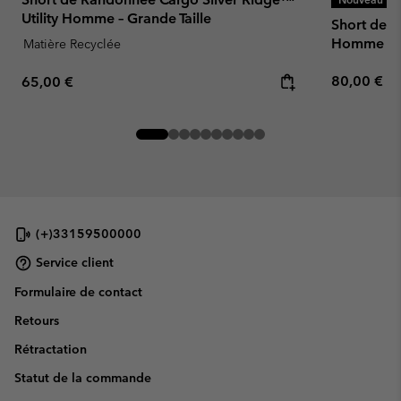
Utility Homme – Grande Taille
Short de R
Homme
Matière Recyclée
Regular pr
Regular price:
80,00 €
65,00 €
(+)33159500000
Service client
Formulaire de contact
Retours
Rétractation
Statut de la commande